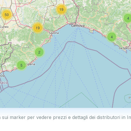
19
50
4
19
4
2
5
a sui marker per vedere prezzi e dettagli dei distributori in I