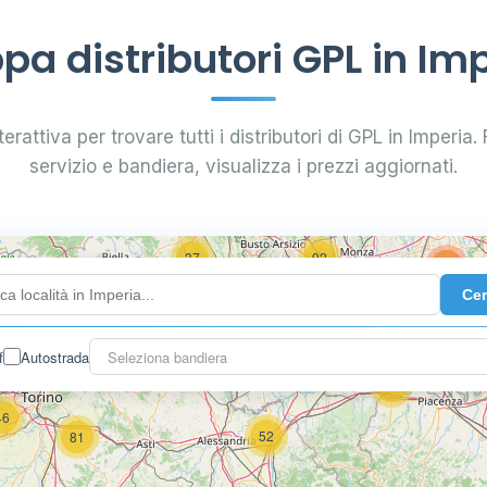
a distributori GPL in Im
5
4
erattiva per trovare tutti i distributori di GPL in Imperia. F
servizio e bandiera, visualizza i prezzi aggiornati.
3
37
92
129
Ce
34
29
f
Autostrada
Seleziona bandiera
59
46
52
81