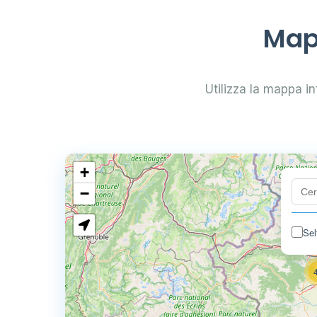
Mapp
Utilizza la mappa int
+
−
Sel