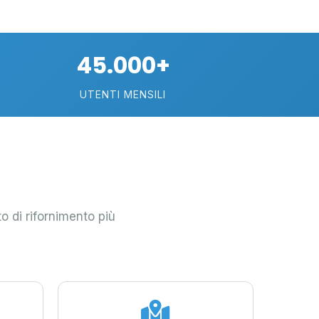
26
10
2
45.000+
8
UTENTI MENSILI
25
17
o di rifornimento più