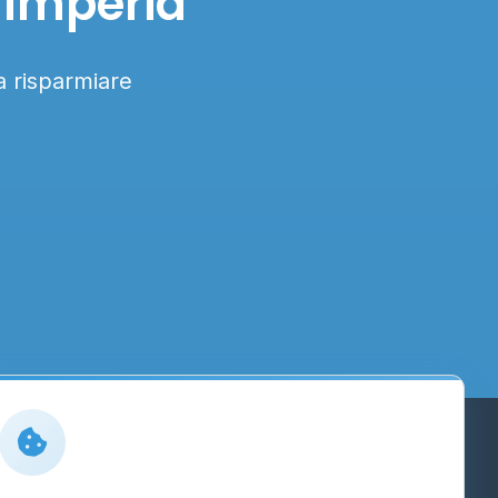
 Imperia
 a risparmiare
Info