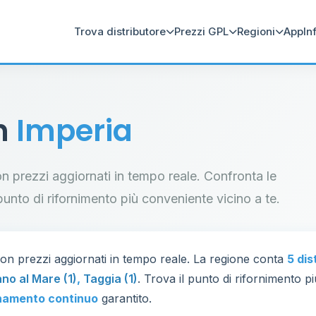
Trova distributore
Prezzi GPL
Regioni
App
In
in
Imperia
con prezzi aggiornati in tempo reale. Confronta le
il punto di rifornimento più conveniente vicino a te.
on prezzi aggiornati in tempo reale. La regione conta
5 dis
no al Mare (1)
,
Taggia (1)
. Trova il punto di rifornimento p
namento continuo
garantito.