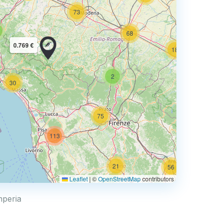
73
35
68
0.769 €
18
93
2
30
75
113
0.769 €
21
56
Leaflet
|
©
OpenStreetMap
contributors
mperia
11