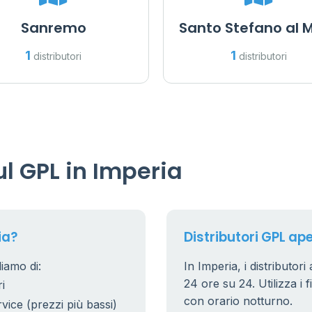
Sanremo
Santo Stefano al 
11
1
1
distributori
distributori
l GPL in Imperia
ia?
Distributori GPL ape
liamo di:
In Imperia, i distributori
24 ore su 24. Utilizza i f
i
con orario notturno.
rvice (prezzi più bassi)