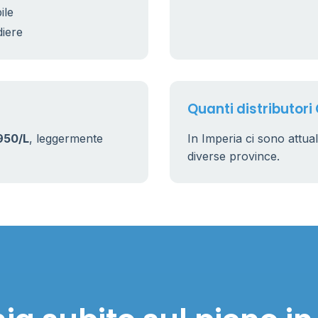
ile
diere
Quanti distributori
950/L
, leggermente
In Imperia ci sono attu
diverse province.