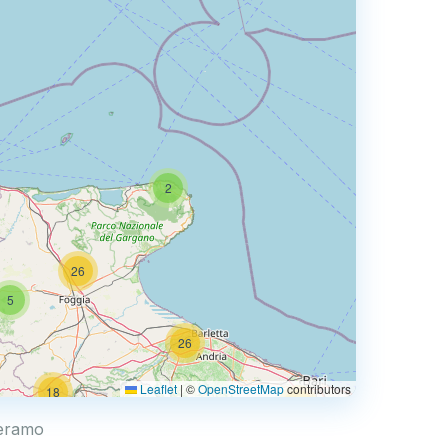
2
26
5
26
Leaflet
|
©
OpenStreetMap
contributors
18
67
Teramo