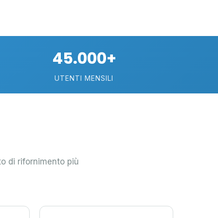
36
33
3
10
25
45.000+
3
UTENTI MENSILI
6
8
7
4
44
to di rifornimento più
6
10