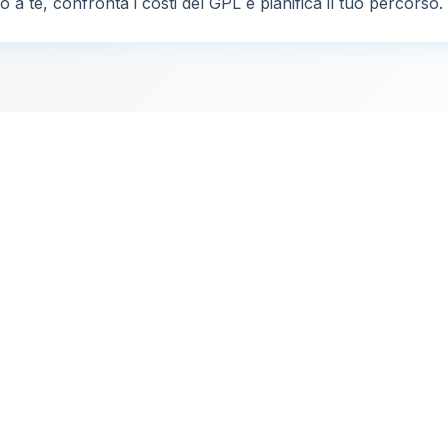
 a te, confronta i costi del GPL e pianifica il tuo percorso.
33
2