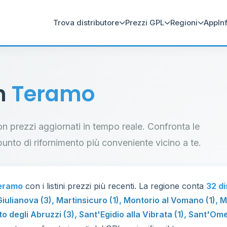
Trova distributore
Prezzi GPL
Regioni
App
In
in
Teramo
con prezzi aggiornati in tempo reale. Confronta le
il punto di rifornimento più conveniente vicino a te.
eramo
con i listini prezzi più recenti. La regione conta
32 di
Giulianova (3)
,
Martinsicuro (1)
,
Montorio al Vomano (1)
,
M
o degli Abruzzi (3)
,
Sant'Egidio alla Vibrata (1)
,
Sant'Ome