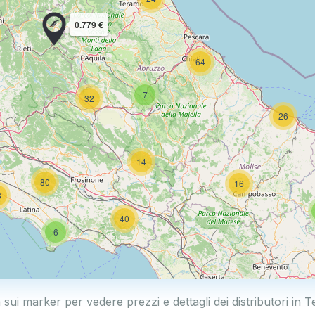
0.779 €
64
7
32
26
14
80
16
8
40
6
230
a sui marker per vedere prezzi e dettagli dei distributori in 