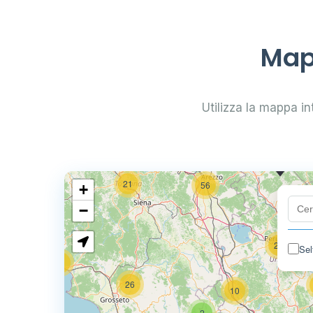
0.769 €
114
Mapp
2
18
Utilizza la mappa int
75
5
112
0.7
21
56
+
−
24
Sel
11
26
10
2