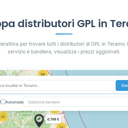
a distributori GPL in T
erattiva per trovare tutti i distributori di GPL in Teramo. F
58
servizio e bandiera, visualizza i prezzi aggiornati.
69 €
89
36
Ce
f
Autostrada
Seleziona bandiera
29
20
0.799 €
24