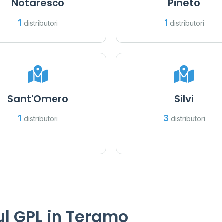
Notaresco
Pineto
1
1
distributori
distributori
Sant'Omero
Silvi
1
3
distributori
distributori
l GPL in Teramo