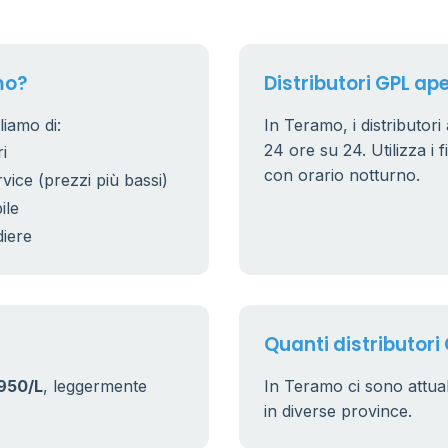
mo?
Distributori GPL ape
liamo di:
In Teramo, i distributori
24 ore su 24. Utilizza i f
i
con orario notturno.
rvice (prezzi più bassi)
ile
diere
Quanti distributori
950/L
, leggermente
In Teramo ci sono attu
in diverse province.