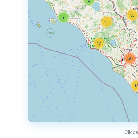
38
8
25
17
161
1
Clicc