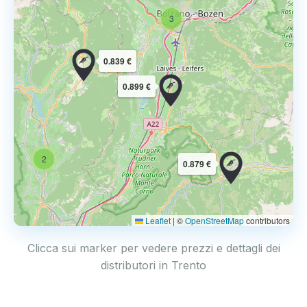
3
0.839 €
0.899 €
2
0.879 €
Leaflet
|
©
OpenStreetMap
contributors
Clicca sui marker per vedere prezzi e dettagli dei
distributori in Trento