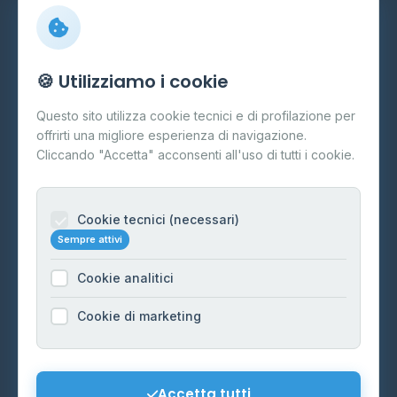
Info
🍪 Utilizziamo i cookie
Cos'è il GPL
Questo sito utilizza cookie tecnici e di profilazione per
FAQ
offrirti una migliore esperienza di navigazione.
Contatti
Cliccando "Accetta" acconsenti all'uso di tutti i cookie.
Per gestori
Informazioni legali
Cookie tecnici (necessari)
Sempre attivi
Privacy Policy
Cookie analitici
Cookie Policy
Preferenze Cookie
Cookie di marketing
Mappa del sito
Contattaci
Accetta tutti