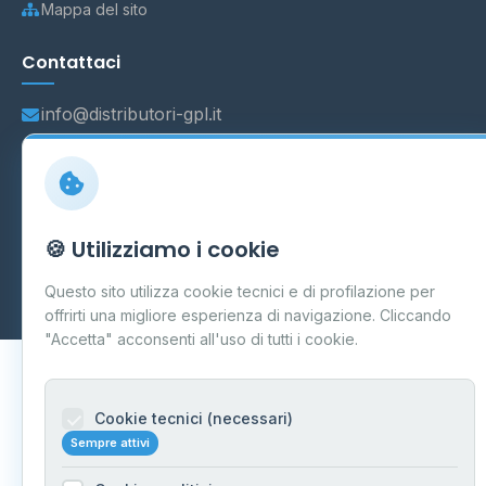
Mappa del sito
Contattaci
info@distributori-gpl.it
© 2026 - Distributori di GPL -
AF Project Software Agency
🍪 Utilizziamo i cookie
Carpi
P.IVA 03859300364
Dati forniti da
Ministero delle Imprese e del Made in Italy
-
Questo sito utilizza cookie tecnici e di profilazione per
Aggiornamento quotidiano
offrirti una migliore esperienza di navigazione. Cliccando
"Accetta" acconsenti all'uso di tutti i cookie.
Cookie tecnici (necessari)
Sempre attivi