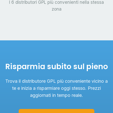
I 6 distributori GPL più convenienti nella stessa
zona
Risparmia subito sul pieno
Trova il distributore GPL più conveniente vicino a
te e inizia a risparmiare oggi stesso. Prezzi
aggiornati in tempo reale.