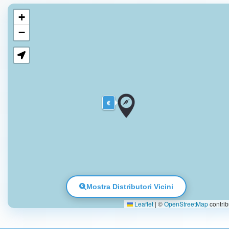
+
−
€
Mostra Distributori Vicini
Leaflet
|
©
OpenStreetMap
contrib