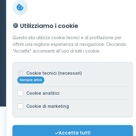
Preferenze Cookie
Mappa del sito
🍪 Utilizziamo i cookie
Contattaci
Questo sito utilizza cookie tecnici e di profilazione per
info@distributori-gpl.it
offrirti una migliore esperienza di navigazione. Cliccando
"Accetta" acconsenti all'uso di tutti i cookie.
Cookie tecnici (necessari)
© 2026 - Distributori di GPL -
AF Project Software Agency
Sempre attivi
Carpi
P.IVA 03859300364
Dati forniti da
Ministero delle Imprese e del Made in Italy
-
Cookie analitici
Aggiornamento quotidiano
Cookie di marketing
Accetta tutti