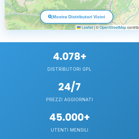
Mostra Distributori Vicini
Leaflet
|
©
OpenStreetMap
contrib
4.078+
DISTRIBUTORI GPL
24/7
PREZZI AGGIORNATI
45.000+
UTENTI MENSILI