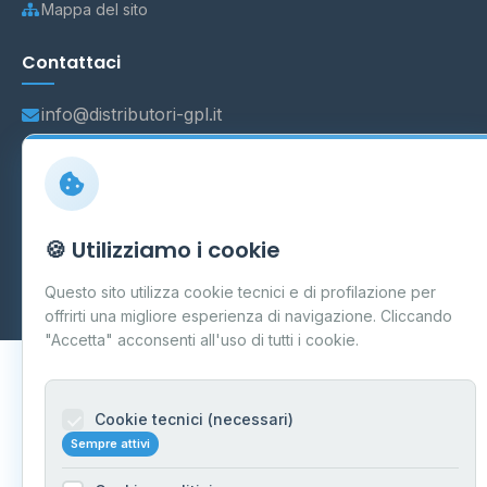
Mappa del sito
Contattaci
info@distributori-gpl.it
© 2026 - Distributori di GPL -
AF Project Software Agency
🍪 Utilizziamo i cookie
Carpi
P.IVA 03859300364
Dati forniti da
Ministero delle Imprese e del Made in Italy
-
Questo sito utilizza cookie tecnici e di profilazione per
Aggiornamento quotidiano
offrirti una migliore esperienza di navigazione. Cliccando
"Accetta" acconsenti all'uso di tutti i cookie.
Cookie tecnici (necessari)
Sempre attivi