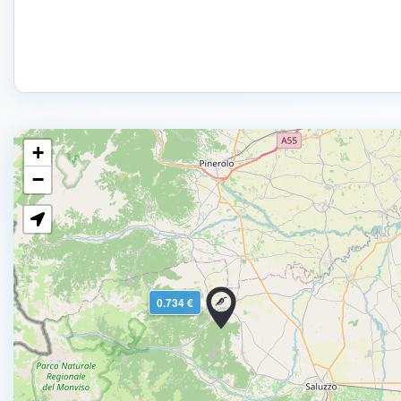
+
−
0.734 €