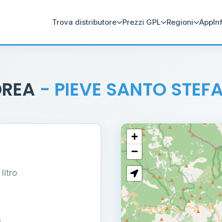
Trova distributore
Prezzi GPL
Regioni
App
In
DREA
- PIEVE SANTO STEF
+
−
 litro
6