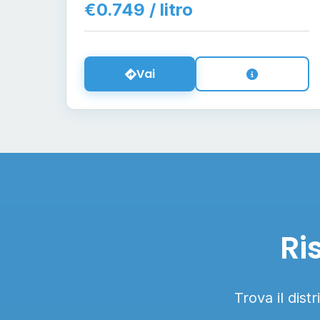
€0.749 / litro
Vai
Ri
Trova il dist