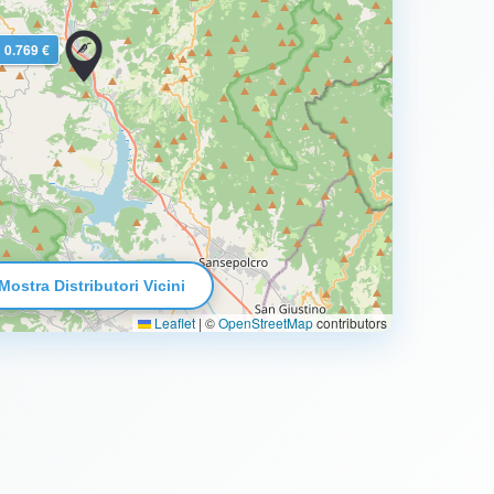
0.769 €
Mostra Distributori Vicini
Leaflet
|
©
OpenStreetMap
contributors