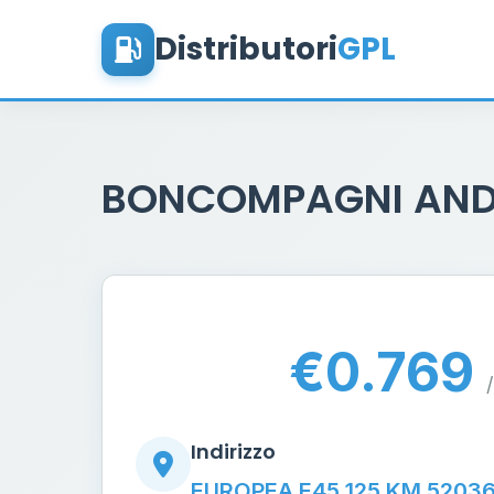
Distributori
GPL
BONCOMPAGNI AN
€0.769
/
Indirizzo
EUROPEA E45 125 KM 5203