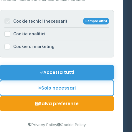
Per gestori
na
Cookie tecnici (necessari)
Sempre attivi
Informazioni legali
Cookie analitici
Privacy Policy
na
Cookie di marketing
Cookie Policy
o-Alto
Preferenze Cookie
Mappa del sito
Accetta tutti
'Aosta
Contattaci
Solo necessari
info@distributori-gpl.it
Salva preferenze
9300364
Privacy Policy
Cookie Policy