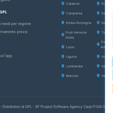
Calabria
Puglia
 GPL
Campania
Sardeg
Emilia-Romagna
Sicilia
i medi per regione
rnamento prezzi
Friuli-Venezia
Tosca
Giulia
Trentin
Lazio
Adige
ca l'app
Liguria
Umbria
Lombardia
Valle d
Marche
Veneto
 Distributori di GPL -
AF Project Software Agency Carpi
P.IVA 0385