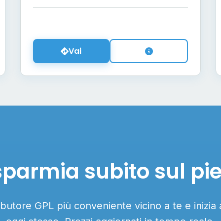
Vai
sparmia subito sul pi
ributore GPL più conveniente vicino a te e inizia