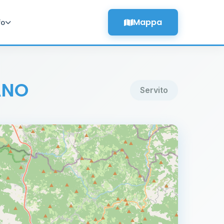
Mappa
fo
ANO
Servito