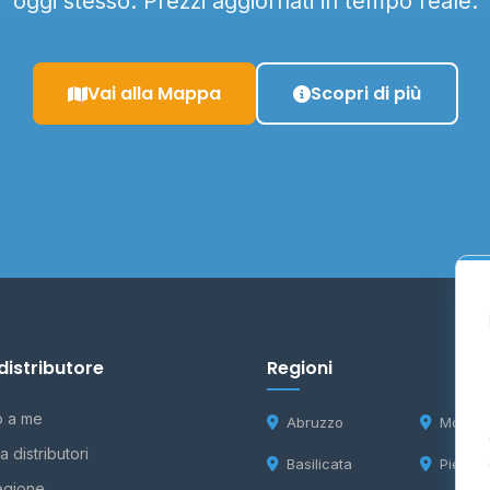
oggi stesso. Prezzi aggiornati in tempo reale.
Vai alla Mappa
Scopri di più
distributore
Regioni
o a me
Abruzzo
Molise
 distributori
Basilicata
Piemon
egione