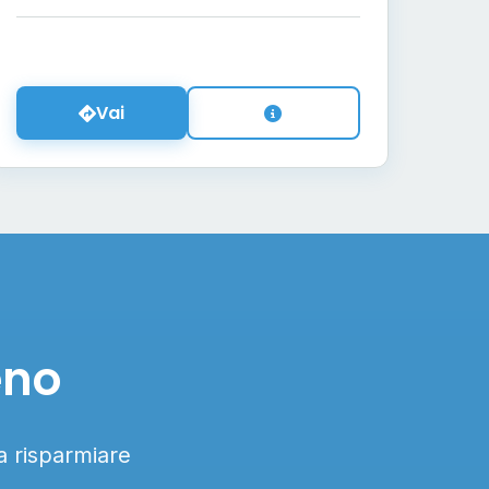
Vai
eno
 a risparmiare