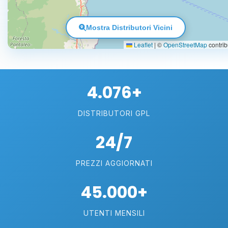
Mostra Distributori Vicini
Leaflet
|
©
OpenStreetMap
contrib
4.076+
DISTRIBUTORI GPL
24/7
PREZZI AGGIORNATI
45.000+
UTENTI MENSILI