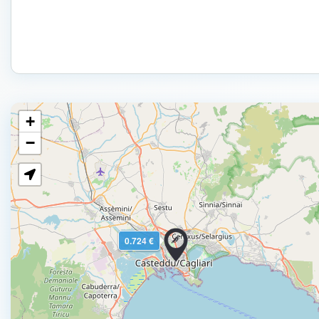
+
−
0.724 €