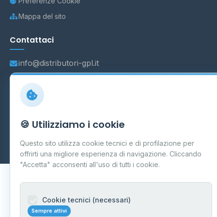
Preferenze Cookie
Mappa del sito
Contattaci
info@distributori-gpl.it
© 2026 - Distributori di GPL -
AF Project Software Agency
🍪 Utilizziamo i cookie
Carpi
P.IVA 03859300364
Dati forniti da
Ministero delle Imprese e del Made in Italy
-
Questo sito utilizza cookie tecnici e di profilazione per
Aggiornamento quotidiano
offrirti una migliore esperienza di navigazione. Cliccando
"Accetta" acconsenti all'uso di tutti i cookie.
Cookie tecnici (necessari)
Sempre attivi