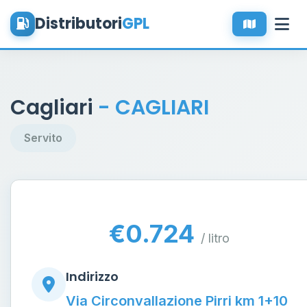
Distributori
GPL
Cagliari
- CAGLIARI
Servito
€0.724
/ litro
Indirizzo
Via Circonvallazione Pirri km 1+10