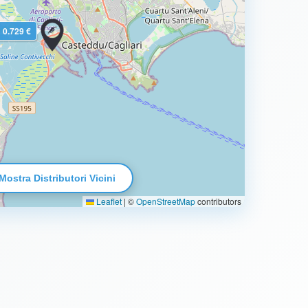
0.729 €
Mostra Distributori Vicini
Leaflet
|
©
OpenStreetMap
contributors