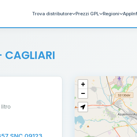
Trova distributore
Prezzi GPL
Regioni
App
In
- CAGLIARI
+
−
 litro
,357 SNC 09123