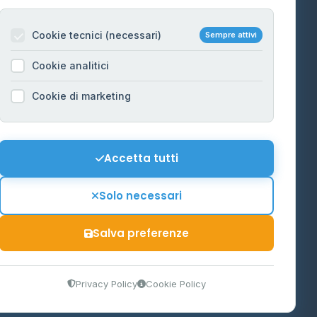
Per gestori
na
Cookie tecnici (necessari)
Sempre attivi
Informazioni legali
Cookie analitici
Privacy Policy
na
Cookie di marketing
Cookie Policy
o-Alto
Preferenze Cookie
Mappa del sito
Accetta tutti
'Aosta
Contattaci
Solo necessari
info@distributori-gpl.it
Salva preferenze
9300364
Privacy Policy
Cookie Policy
tidiano