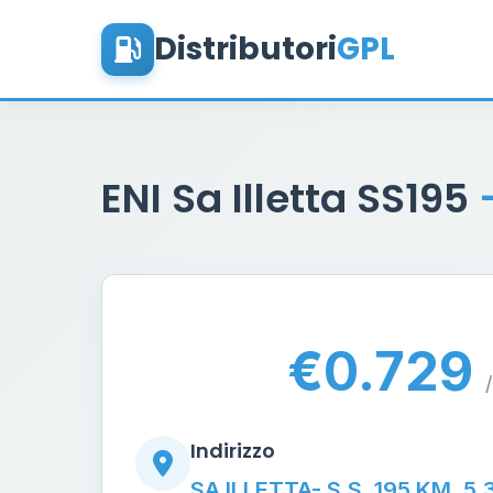
Distributori
GPL
ENI Sa Illetta SS195
€0.729
/
Indirizzo
SA ILLETTA- S.S. 195 KM. 5