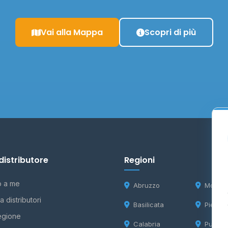
Vai alla Mappa
Scopri di più
distributore
Regioni
o a me
Abruzzo
Molise
 distributori
Basilicata
Piemon
egione
Calabria
Puglia