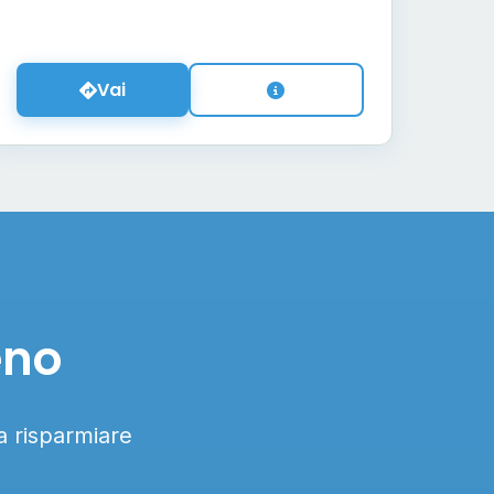
Vai
eno
 a risparmiare