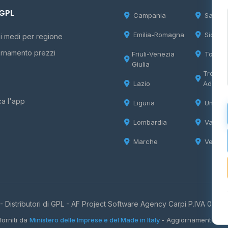
 GPL
Campania
Sardeg
Emilia-Romagna
Sicilia
i medi per regione
rnamento prezzi
Friuli-Venezia
Tosca
Giulia
Trentin
Lazio
Adige
ca l'app
Liguria
Umbria
Lombardia
Valle d
Marche
Veneto
 Distributori di GPL -
AF Project Software Agency Carpi
P.IVA 0385
forniti da
Ministero delle Imprese e del Made in Italy
- Aggiornamento quo