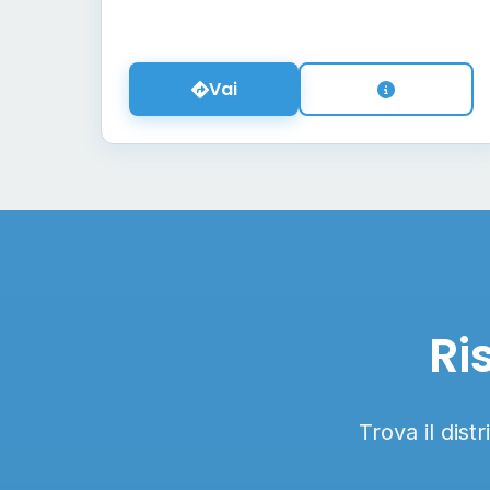
Vai
Ri
Trova il dist