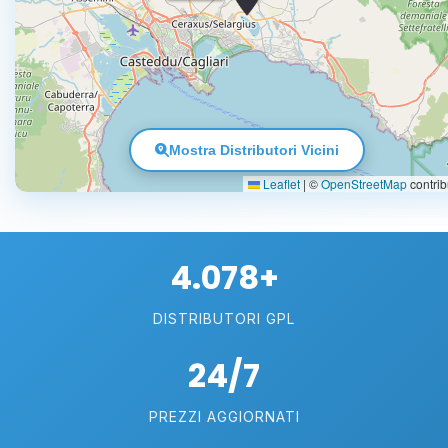
Mostra Distributori Vicini
Leaflet
|
©
OpenStreetMap
contrib
4.078+
DISTRIBUTORI GPL
24/7
PREZZI AGGIORNATI