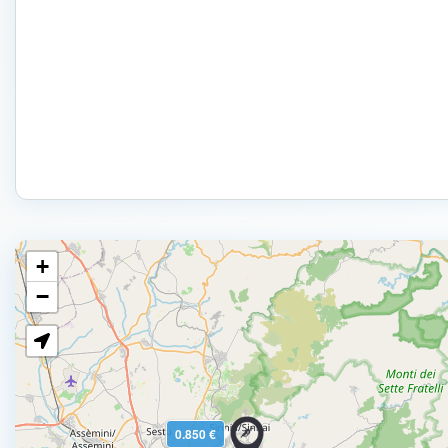
+
−
0.850 €