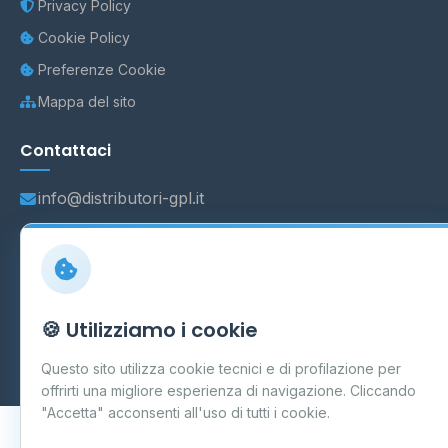
Privacy Policy
Cookie Policy
Preferenze Cookie
Mappa del sito
Contattaci
info@distributori-gpl.it
© 2026 - Distributori di GPL -
AF Project Software Agency
🍪 Utilizziamo i cookie
Carpi
P.IVA 03859300364
Dati forniti da
Ministero delle Imprese e del Made in Italy
-
Questo sito utilizza cookie tecnici e di profilazione per
Aggiornamento quotidiano
offrirti una migliore esperienza di navigazione. Cliccando
"Accetta" acconsenti all'uso di tutti i cookie.