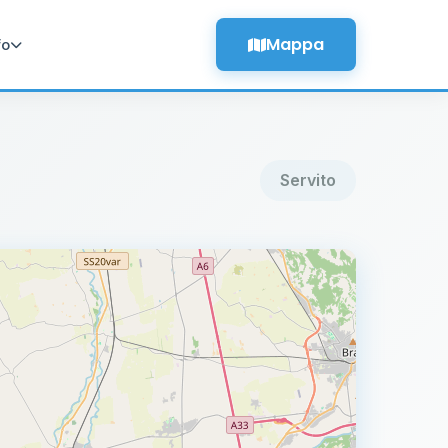
Mappa
fo
Servito