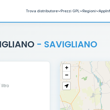
Trova distributore
Prezzi GPL
Regioni
App
In
IGLIANO
- SAVIGLIANO
+
−
/ litro