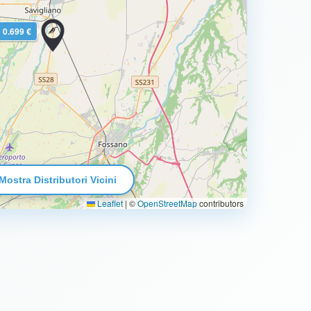
0.699 €
Mostra Distributori Vicini
Leaflet
|
©
OpenStreetMap
contributors