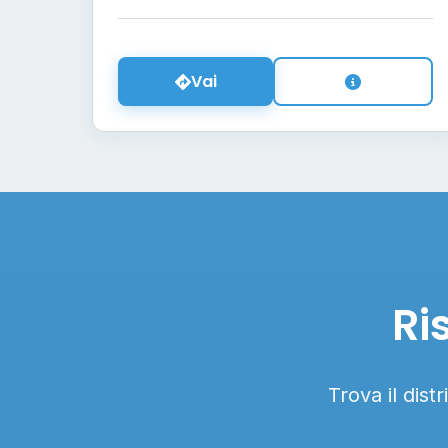
Vai
Ri
Trova il dist