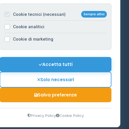
Per gestori
na
Cookie tecnici (necessari)
Sempre attivi
Informazioni legali
Cookie analitici
Privacy Policy
na
Cookie di marketing
Cookie Policy
o-Alto
Preferenze Cookie
Mappa del sito
Accetta tutti
'Aosta
Contattaci
Solo necessari
info@distributori-gpl.it
Salva preferenze
9300364
Privacy Policy
Cookie Policy
tidiano