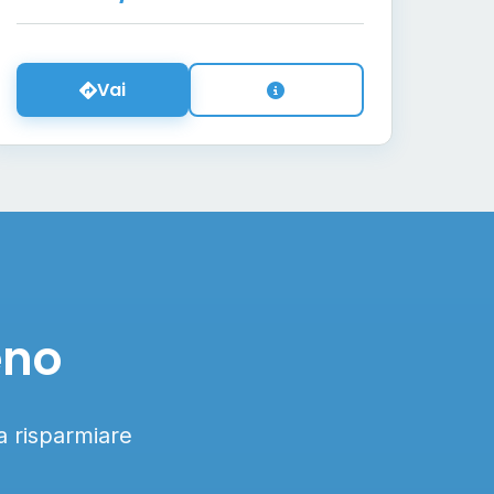
Vai
eno
 a risparmiare