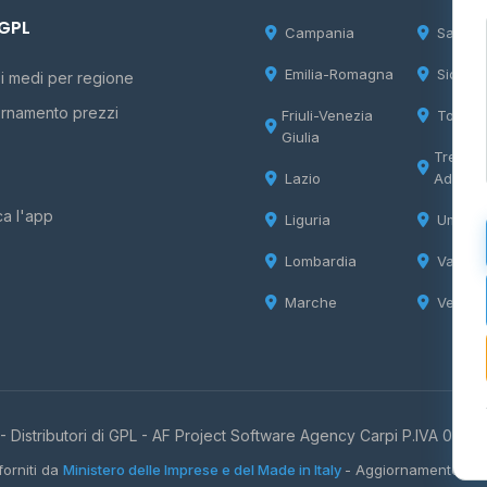
 GPL
Campania
Sardeg
Emilia-Romagna
Sicilia
i medi per regione
rnamento prezzi
Friuli-Venezia
Tosca
Giulia
Trentin
Lazio
Adige
ca l'app
Liguria
Umbria
Lombardia
Valle d
Marche
Veneto
 Distributori di GPL -
AF Project Software Agency Carpi
P.IVA 0385
forniti da
Ministero delle Imprese e del Made in Italy
- Aggiornamento quo