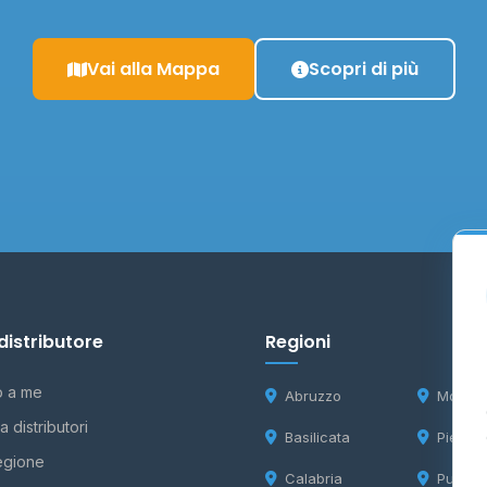
Vai alla Mappa
Scopri di più
distributore
Regioni
o a me
Abruzzo
Molise
 distributori
Basilicata
Piemon
egione
Calabria
Puglia