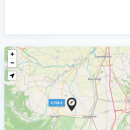
+
−
0.709 €