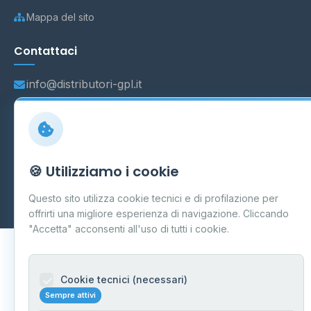
Mappa del sito
Contattaci
info@distributori-gpl.it
© 2026 - Distributori di GPL -
AF Project Software Agency
🍪 Utilizziamo i cookie
Carpi
P.IVA 03859300364
Dati forniti da
Ministero delle Imprese e del Made in Italy
-
Questo sito utilizza cookie tecnici e di profilazione per
Aggiornamento quotidiano
offrirti una migliore esperienza di navigazione. Cliccando
"Accetta" acconsenti all'uso di tutti i cookie.
Cookie tecnici (necessari)
Sempre attivi