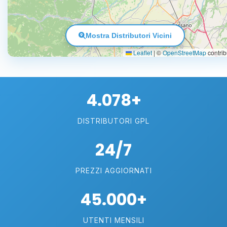
Mostra Distributori Vicini
Leaflet
|
©
OpenStreetMap
contrib
4.078+
DISTRIBUTORI GPL
24/7
PREZZI AGGIORNATI
45.000+
UTENTI MENSILI