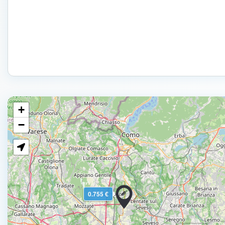
+
−
0.755 €