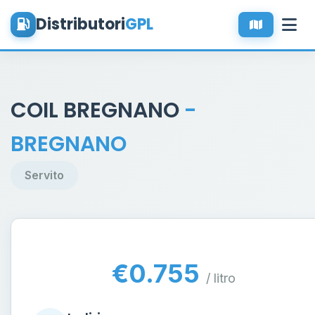
Distributori
GPL
COIL BREGNANO
-
BREGNANO
Servito
€0.755
/ litro