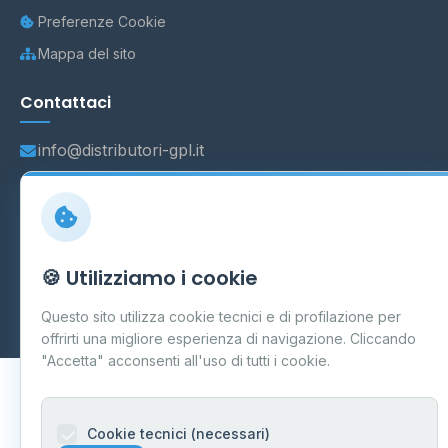
Preferenze Cookie
Mappa del sito
Contattaci
info@distributori-gpl.it
© 2026 - Distributori di GPL -
AF Project Software Agency
🍪 Utilizziamo i cookie
Carpi
P.IVA 03859300364
Dati forniti da
Ministero delle Imprese e del Made in Italy
-
Questo sito utilizza cookie tecnici e di profilazione per
Aggiornamento quotidiano
offrirti una migliore esperienza di navigazione. Cliccando
"Accetta" acconsenti all'uso di tutti i cookie.
Cookie tecnici (necessari)