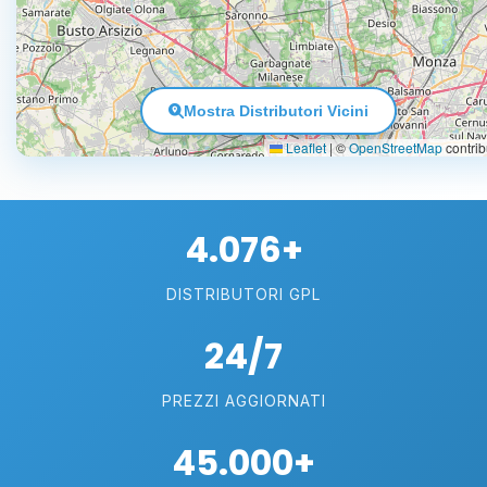
Mostra Distributori Vicini
Leaflet
|
©
OpenStreetMap
contrib
4.076+
DISTRIBUTORI GPL
24/7
PREZZI AGGIORNATI
45.000+