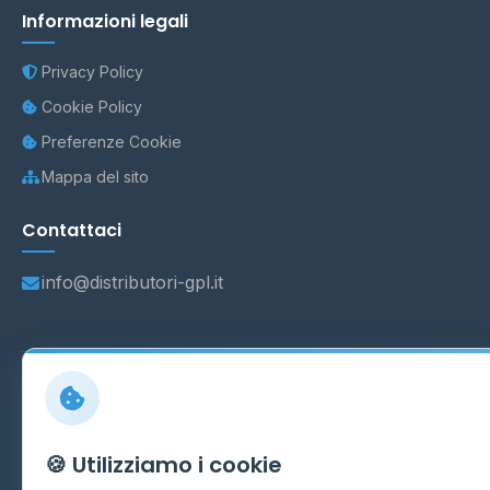
Informazioni legali
Privacy Policy
Cookie Policy
Preferenze Cookie
Mappa del sito
Contattaci
info@distributori-gpl.it
© 2026 - Distributori di GPL -
AF Project Software Agency
Carpi
P.IVA 03859300364
Dati forniti da
Ministero delle Imprese e del Made in Italy
-
🍪 Utilizziamo i cookie
Aggiornamento quotidiano