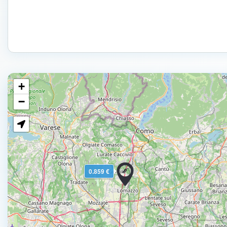
+
−
0.859 €