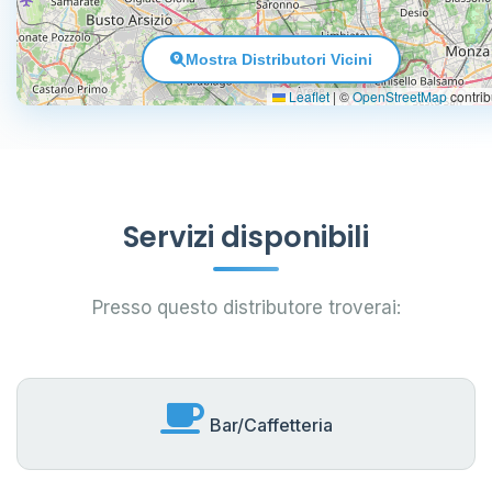
Mostra Distributori Vicini
Leaflet
|
©
OpenStreetMap
contrib
Servizi disponibili
Presso questo distributore troverai:
Bar/Caffetteria