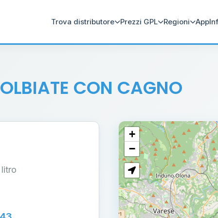
Trova distributore
Prezzi GPL
Regioni
App
In
SOLBIATE CON CAGNO
+
−
 litro
043