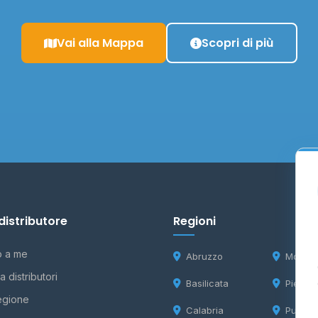
Vai alla Mappa
Scopri di più
distributore
Regioni
o a me
Abruzzo
Molise
 distributori
Basilicata
Piemon
egione
Calabria
Puglia