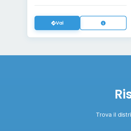
Vai
Ri
Trova il dist