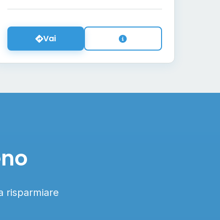
Vai
eno
 a risparmiare