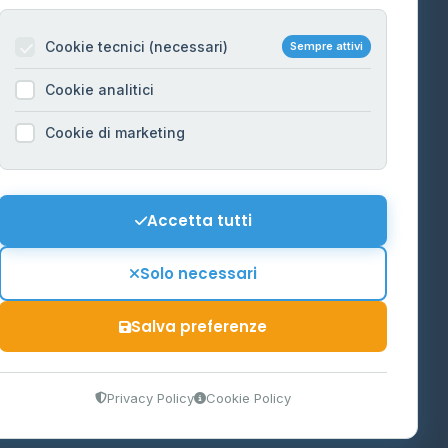
Per gestori
na
Cookie tecnici (necessari)
Sempre attivi
Informazioni legali
Cookie analitici
Privacy Policy
na
Cookie di marketing
Cookie Policy
o-Alto
Preferenze Cookie
Mappa del sito
Accetta tutti
'Aosta
Contattaci
Solo necessari
info@distributori-gpl.it
Salva preferenze
9300364
Privacy Policy
Cookie Policy
tidiano