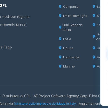
 GPL
Campania
Sardeg
Emilia-Romagna
Sicilia
i medi per regione
rnamento prezzi
Friuli-Venezia
Tosca
Giulia
Trentin
Lazio
Adige
ca l'app
Liguria
Umbria
Lombardia
Valle d
Marche
Veneto
 Distributori di GPL -
AF Project Software Agency Carpi
P.IVA 0385
forniti da
Ministero delle Imprese e del Made in Italy
- Aggiornamento quo