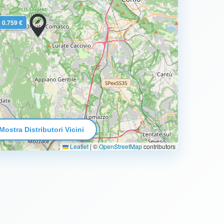
0.759 €
Mostra Distributori Vicini
Leaflet
|
©
OpenStreetMap
contributors