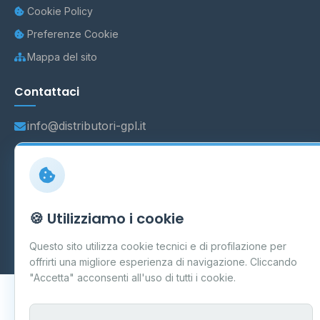
Cookie Policy
Preferenze Cookie
Mappa del sito
Contattaci
info@distributori-gpl.it
© 2026 - Distributori di GPL -
AF Project Software Agency
🍪 Utilizziamo i cookie
Carpi
P.IVA 03859300364
Dati forniti da
Ministero delle Imprese e del Made in Italy
-
Questo sito utilizza cookie tecnici e di profilazione per
Aggiornamento quotidiano
offrirti una migliore esperienza di navigazione. Cliccando
"Accetta" acconsenti all'uso di tutti i cookie.