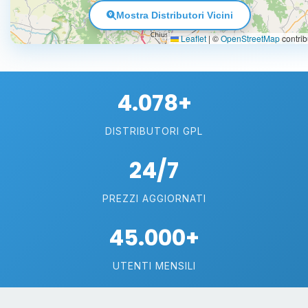
Mostra Distributori Vicini
Leaflet
|
©
OpenStreetMap
contrib
4.078+
DISTRIBUTORI GPL
24/7
PREZZI AGGIORNATI
45.000+
UTENTI MENSILI