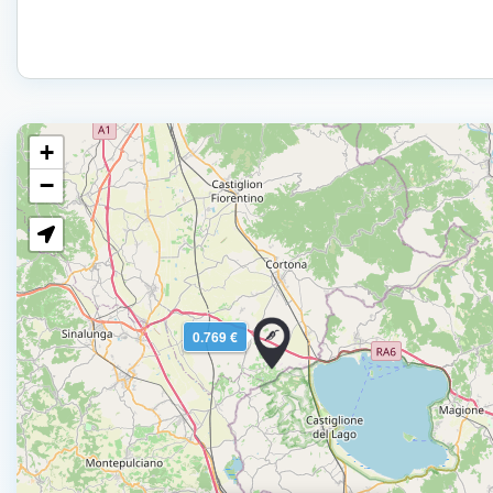
+
−
0.769 €