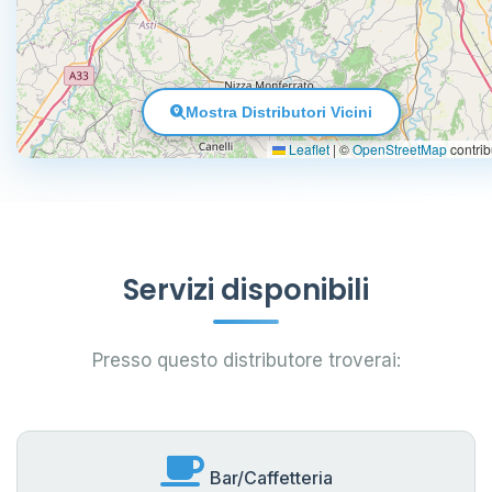
Mostra Distributori Vicini
Leaflet
|
©
OpenStreetMap
contrib
Servizi disponibili
Presso questo distributore troverai:
Bar/Caffetteria