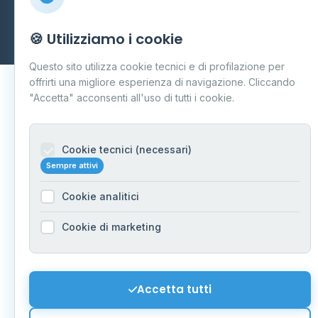
Carpi
P.IVA 03859300364
Dati forniti da
Ministero delle Imprese e del Made in Italy
-
🍪 Utilizziamo i cookie
Aggiornamento quotidiano
Questo sito utilizza cookie tecnici e di profilazione per
offrirti una migliore esperienza di navigazione. Cliccando
"Accetta" acconsenti all'uso di tutti i cookie.
Cookie tecnici (necessari)
Sempre attivi
Cookie analitici
Cookie di marketing
Accetta tutti