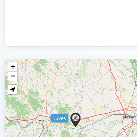
+
−
0.969 €