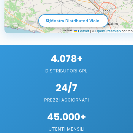
Mostra Distributori Vicini
Leaflet
|
©
OpenStreetMap
contrib
4.078+
DISTRIBUTORI GPL
24/7
PREZZI AGGIORNATI
45.000+
UTENTI MENSILI