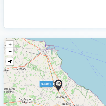
+
−
0.689 €