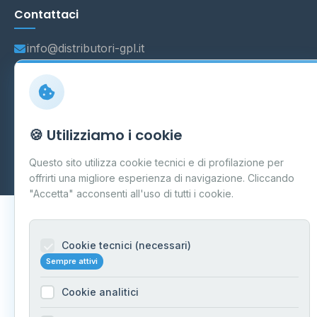
Contattaci
info@distributori-gpl.it
© 2026 - Distributori di GPL -
AF Project Software Agency
🍪 Utilizziamo i cookie
Carpi
P.IVA 03859300364
Dati forniti da
Ministero delle Imprese e del Made in Italy
-
Questo sito utilizza cookie tecnici e di profilazione per
Aggiornamento quotidiano
offrirti una migliore esperienza di navigazione. Cliccando
"Accetta" acconsenti all'uso di tutti i cookie.
Cookie tecnici (necessari)
Sempre attivi
Cookie analitici