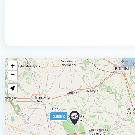
+
−
0.689 €