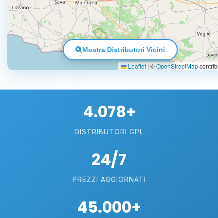
Mostra Distributori Vicini
Leaflet
|
©
OpenStreetMap
contrib
4.078+
DISTRIBUTORI GPL
24/7
PREZZI AGGIORNATI
45.000+