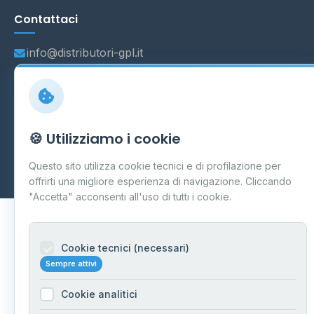
Contattaci
info@distributori-gpl.it
© 2026 - Distributori di GPL -
AF Project Software Agency
🍪 Utilizziamo i cookie
Carpi
P.IVA 03859300364
Dati forniti da
Ministero delle Imprese e del Made in Italy
-
Questo sito utilizza cookie tecnici e di profilazione per
Aggiornamento quotidiano
offrirti una migliore esperienza di navigazione. Cliccando
"Accetta" acconsenti all'uso di tutti i cookie.
Cookie tecnici (necessari)
Sempre attivi
Cookie analitici