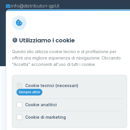
info@distributori-gpl.it
© 2026 - Distributori di GPL -
AF Project Software Agency
🍪 Utilizziamo i cookie
Carpi
P.IVA 03859300364
Questo sito utilizza cookie tecnici e di profilazione per
Dati forniti da
Ministero delle Imprese e del Made in Italy
-
Aggiornamento quotidiano
offrirti una migliore esperienza di navigazione. Cliccando
"Accetta" acconsenti all'uso di tutti i cookie.
Cookie tecnici (necessari)
Sempre attivi
Cookie analitici
Cookie di marketing