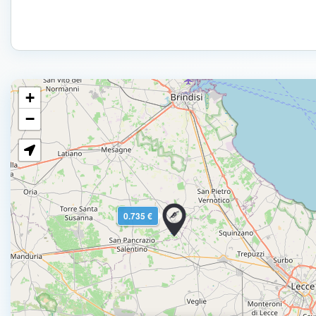
+
−
0.735 €