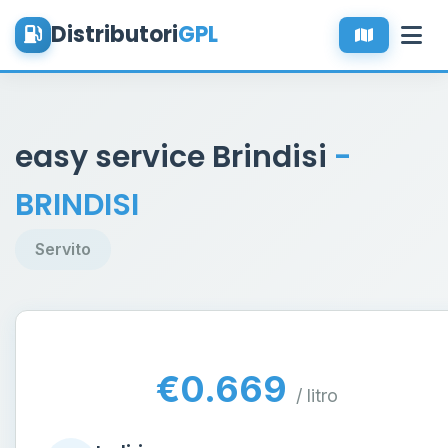
Distributori
GPL
easy service Brindisi
-
BRINDISI
Servito
€0.669
/ litro