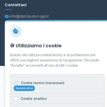
Contattaci
info@distributori-gpl.it
© 2026 - Distributori di GPL -
AF Project Software Agency
🍪 Utilizziamo i cookie
Carpi
P.IVA 03859300364
Dati forniti da
Ministero delle Imprese e del Made in Italy
-
Questo sito utilizza cookie tecnici e di profilazione per
Aggiornamento quotidiano
offrirti una migliore esperienza di navigazione. Cliccando
"Accetta" acconsenti all'uso di tutti i cookie.
Cookie tecnici (necessari)
Sempre attivi
Cookie analitici