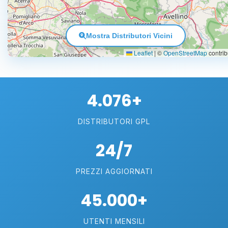
Mostra Distributori Vicini
Leaflet
|
©
OpenStreetMap
contrib
4.076+
DISTRIBUTORI GPL
24/7
PREZZI AGGIORNATI
45.000+
UTENTI MENSILI