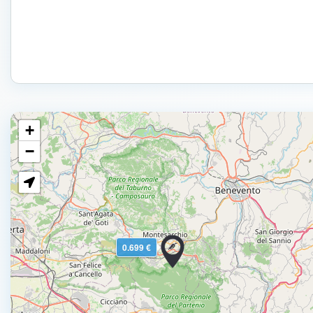
+
−
0.699 €