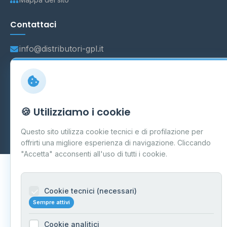
Contattaci
info@distributori-gpl.it
© 2026 - Distributori di GPL -
AF Project Software Agency
🍪 Utilizziamo i cookie
Carpi
P.IVA 03859300364
Dati forniti da
Ministero delle Imprese e del Made in Italy
-
Questo sito utilizza cookie tecnici e di profilazione per
Aggiornamento quotidiano
offrirti una migliore esperienza di navigazione. Cliccando
"Accetta" acconsenti all'uso di tutti i cookie.
Cookie tecnici (necessari)
Sempre attivi
Cookie analitici