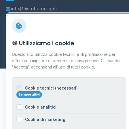
info@distributori-gpl.it
© 2026 - Distributori di GPL -
AF Project Software Agency
🍪 Utilizziamo i cookie
Carpi
P.IVA 03859300364
Questo sito utilizza cookie tecnici e di profilazione per
Dati forniti da
Ministero delle Imprese e del Made in Italy
-
Aggiornamento quotidiano
offrirti una migliore esperienza di navigazione. Cliccando
"Accetta" acconsenti all'uso di tutti i cookie.
Cookie tecnici (necessari)
Sempre attivi
Cookie analitici
Cookie di marketing