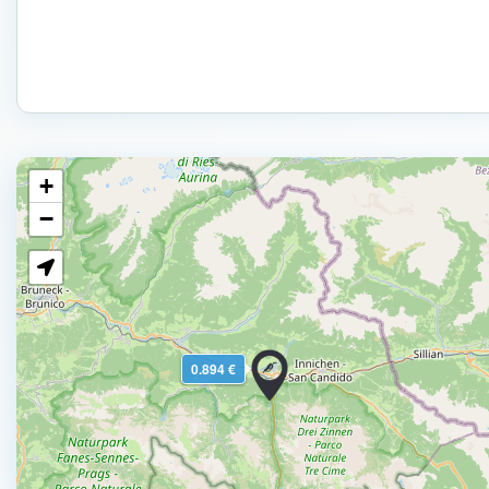
+
−
0.894 €