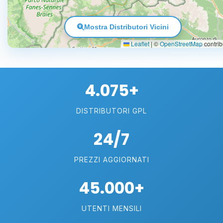
Mostra Distributori Vicini
Leaflet
|
©
OpenStreetMap
contrib
4.075+
DISTRIBUTORI GPL
24/7
PREZZI AGGIORNATI
45.000+
UTENTI MENSILI