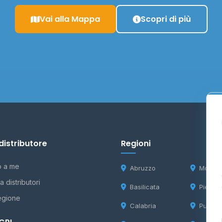
Vai alla Mappa
Scopri di più
distributore
Regioni
o a me
Abruzzo
Molise
 distributori
Basilicata
Piemon
egione
Calabria
Puglia