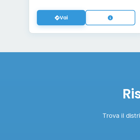
Vai
Ri
Trova il dist