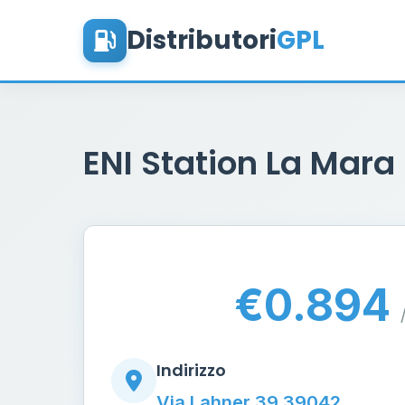
Distributori
GPL
ENI Station La Mara
€0.894
Indirizzo
Via Lahner 39 39042