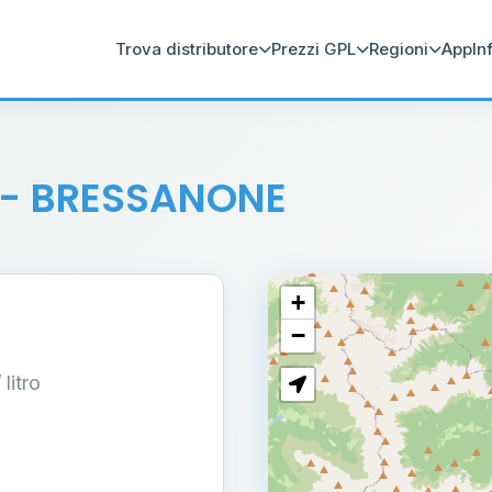
Trova distributore
Prezzi GPL
Regioni
App
In
- BRESSANONE
+
−
/ litro