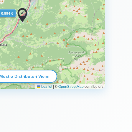
0.894 €
Mostra Distributori Vicini
Leaflet
|
©
OpenStreetMap
contributors