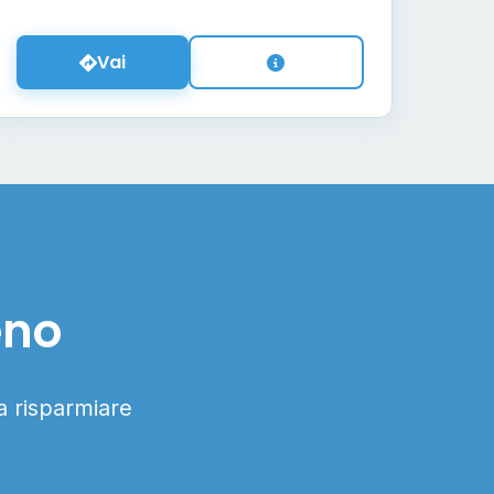
Vai
eno
 a risparmiare