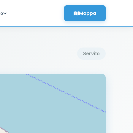
Mappa
fo
Servito