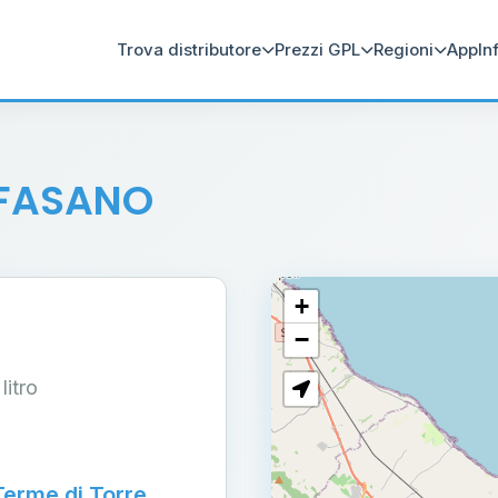
Trova distributore
Prezzi GPL
Regioni
App
In
 FASANO
+
−
 litro
Terme di Torre