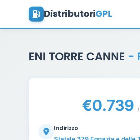
Distributori
GPL
ENI TORRE CANNE
-
€0.739
/
Indirizzo
Statale 379 Egnazia e delle 