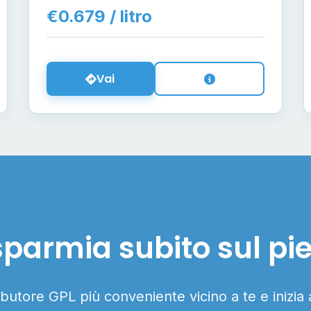
€0.679 / litro
Vai
sparmia subito sul pi
ributore GPL più conveniente vicino a te e inizia