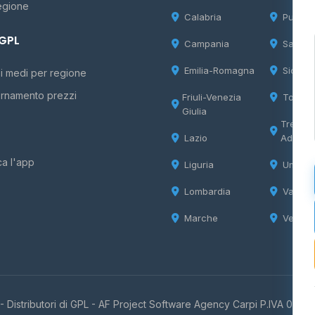
egione
Calabria
Puglia
 GPL
Campania
Sardeg
Emilia-Romagna
Sicilia
i medi per regione
rnamento prezzi
Friuli-Venezia
Tosca
Giulia
Trentin
Lazio
Adige
ca l'app
Liguria
Umbria
Lombardia
Valle d
Marche
Veneto
 Distributori di GPL -
AF Project Software Agency Carpi
P.IVA 0385