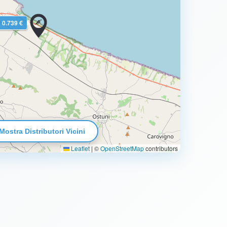
0.739 €
Mostra Distributori Vicini
Leaflet
|
©
OpenStreetMap
contributors