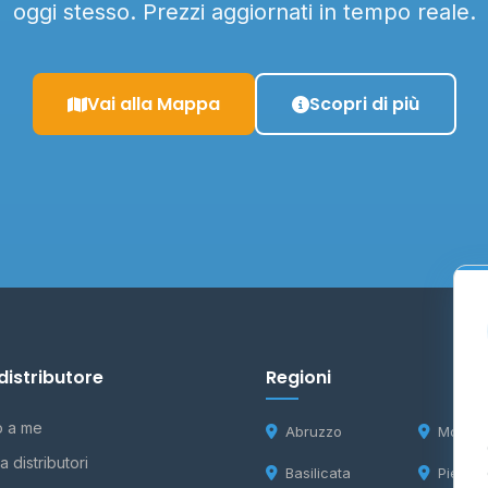
oggi stesso. Prezzi aggiornati in tempo reale.
Vai alla Mappa
Scopri di più
distributore
Regioni
o a me
Abruzzo
Molise
 distributori
Basilicata
Piemon