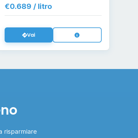
€0.689 / litro
Vai
eno
 a risparmiare