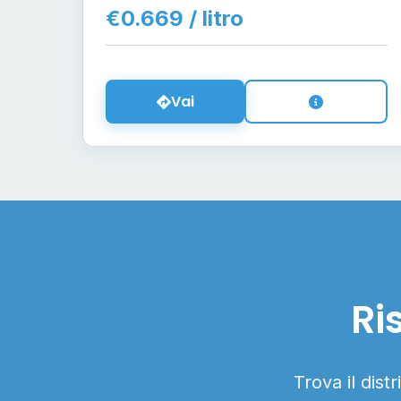
€0.669 / litro
Vai
Ri
Trova il dist