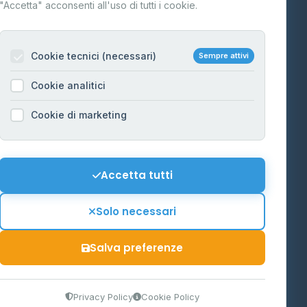
"Accetta" acconsenti all'uso di tutti i cookie.
Contatti
Per gestori
na
Cookie tecnici (necessari)
Sempre attivi
Informazioni legali
Cookie analitici
Privacy Policy
na
Cookie di marketing
Cookie Policy
o-Alto
Preferenze Cookie
Mappa del sito
Accetta tutti
'Aosta
Contattaci
Solo necessari
info@distributori-gpl.it
Salva preferenze
9300364
Privacy Policy
Cookie Policy