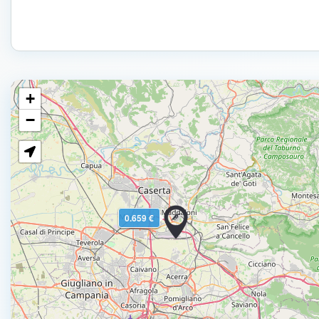
+
−
0.659 €