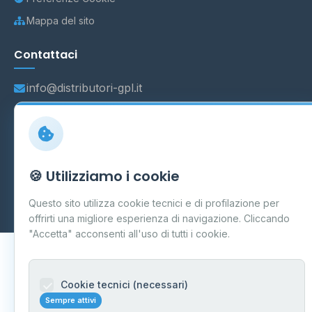
Mappa del sito
Contattaci
info@distributori-gpl.it
© 2026 - Distributori di GPL -
AF Project Software Agency
🍪 Utilizziamo i cookie
Carpi
P.IVA 03859300364
Dati forniti da
Ministero delle Imprese e del Made in Italy
-
Questo sito utilizza cookie tecnici e di profilazione per
Aggiornamento quotidiano
offrirti una migliore esperienza di navigazione. Cliccando
"Accetta" acconsenti all'uso di tutti i cookie.
Cookie tecnici (necessari)
Sempre attivi