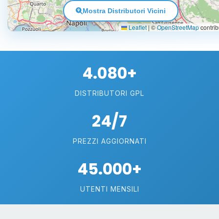
Mostra Distributori Vicini
Leaflet
|
©
OpenStreetMap
contrib
4.080+
DISTRIBUTORI GPL
24/7
PREZZI AGGIORNATI
45.000+
UTENTI MENSILI