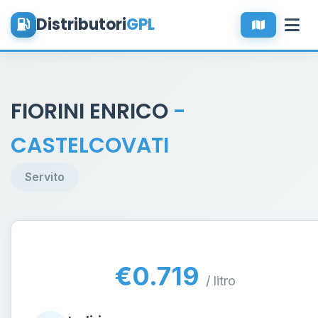
Distributori
GPL
FIORINI ENRICO
-
CASTELCOVATI
Servito
€0.719
/ litro