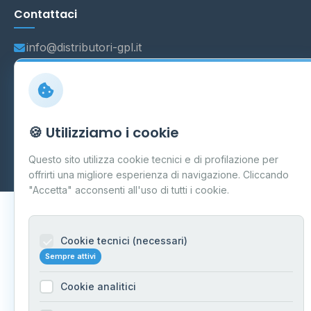
Contattaci
info@distributori-gpl.it
© 2026 - Distributori di GPL -
AF Project Software Agency
🍪 Utilizziamo i cookie
Carpi
P.IVA 03859300364
Dati forniti da
Ministero delle Imprese e del Made in Italy
-
Questo sito utilizza cookie tecnici e di profilazione per
Aggiornamento quotidiano
offrirti una migliore esperienza di navigazione. Cliccando
"Accetta" acconsenti all'uso di tutti i cookie.
Cookie tecnici (necessari)
Sempre attivi
Cookie analitici