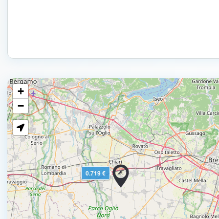
+
−
0.719 €