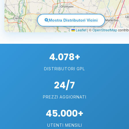
Mostra Distributori Vicini
Leaflet
|
©
OpenStreetMap
contrib
4.078+
DISTRIBUTORI GPL
24/7
PREZZI AGGIORNATI
45.000+
UTENTI MENSILI