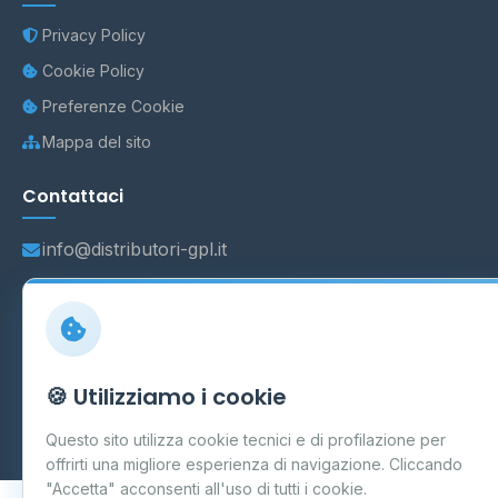
Privacy Policy
Cookie Policy
Preferenze Cookie
Mappa del sito
Contattaci
info@distributori-gpl.it
© 2026 - Distributori di GPL -
AF Project Software Agency
Carpi
P.IVA 03859300364
🍪 Utilizziamo i cookie
Dati forniti da
Ministero delle Imprese e del Made in Italy
-
Questo sito utilizza cookie tecnici e di profilazione per
Aggiornamento quotidiano
offrirti una migliore esperienza di navigazione. Cliccando
"Accetta" acconsenti all'uso di tutti i cookie.