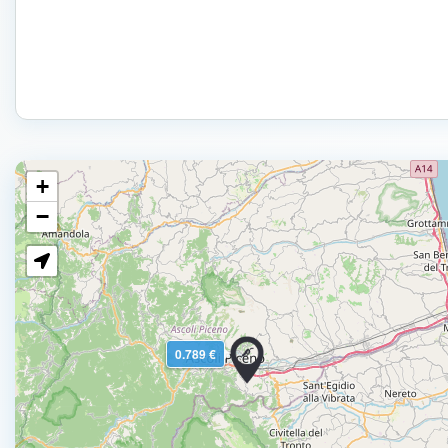
+
−
0.789 €