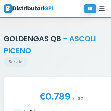
Distributori
GPL
GOLDENGAS Q8
- ASCOLI
PICENO
Servito
€0.789
/ litro