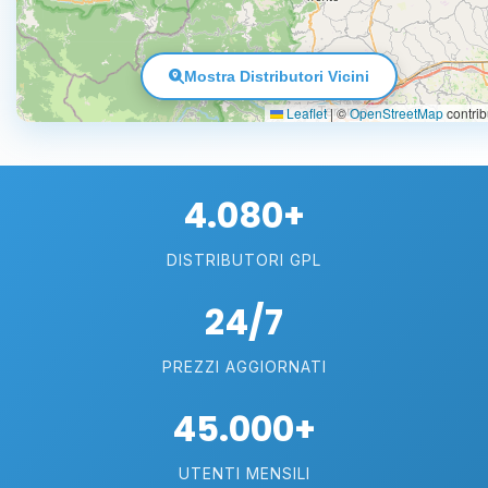
Mostra Distributori Vicini
Leaflet
|
©
OpenStreetMap
contrib
4.080+
DISTRIBUTORI GPL
24/7
PREZZI AGGIORNATI
45.000+
UTENTI MENSILI