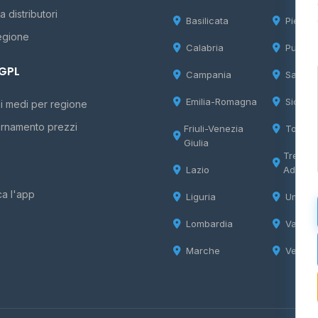
 distributori
Basilicata
Piemon
egione
Calabria
Puglia
 GPL
Campania
Sardeg
Emilia-Romagna
Sicilia
i medi per regione
rnamento prezzi
Friuli-Venezia
Tosca
Giulia
Trentin
Lazio
Adige
ca l'app
Liguria
Umbria
Lombardia
Valle d
Marche
Veneto