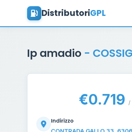
Distributori
GPL
Ip amadio
- COSSI
€0.719
/ 
Indirizzo
CONTRADA GALLO 33, 63067