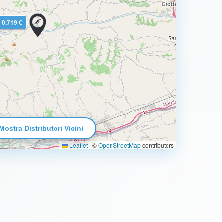
0.719 €
Mostra Distributori Vicini
Leaflet
|
©
OpenStreetMap
contributors