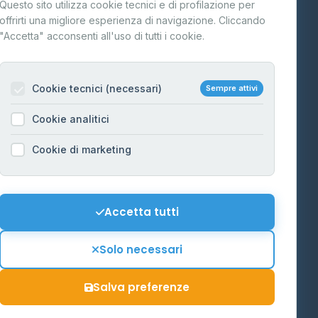
Questo sito utilizza cookie tecnici e di profilazione per
FAQ
offrirti una migliore esperienza di navigazione. Cliccando
te
"Accetta" acconsenti all'uso di tutti i cookie.
Contatti
Per gestori
na
Cookie tecnici (necessari)
Sempre attivi
Informazioni legali
Cookie analitici
Privacy Policy
na
Cookie di marketing
Cookie Policy
o-Alto
Preferenze Cookie
Mappa del sito
Accetta tutti
'Aosta
Contattaci
Solo necessari
info@distributori-gpl.it
Salva preferenze