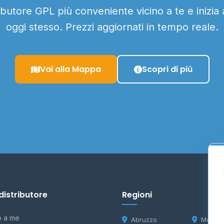
ributore GPL più conveniente vicino a te e inizia
oggi stesso. Prezzi aggiornati in tempo reale.
Vai alla Mappa
Scopri di più
distributore
Regioni
o a me
Abruzzo
Molise