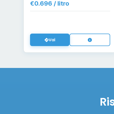
€0.696 / litro
Vai
Ri