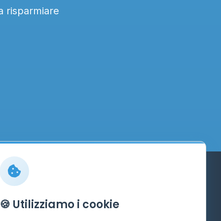
 a risparmiare
Info
🍪 Utilizziamo i cookie
Cos'è il GPL