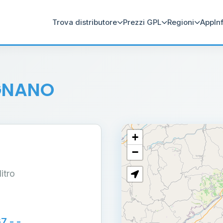
Trova distributore
Prezzi GPL
Regioni
App
In
GNANO
+
−
litro
 - -