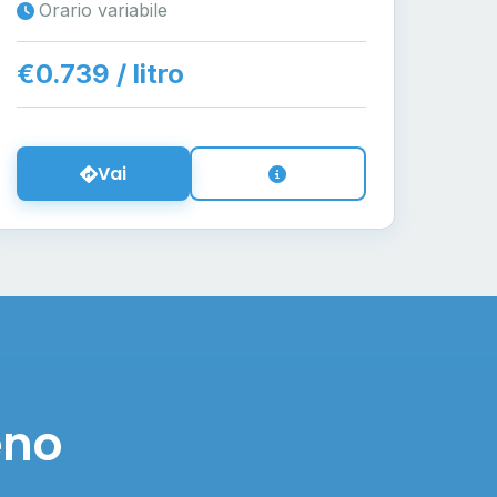
Orario variabile
€0.739 / litro
Vai
eno