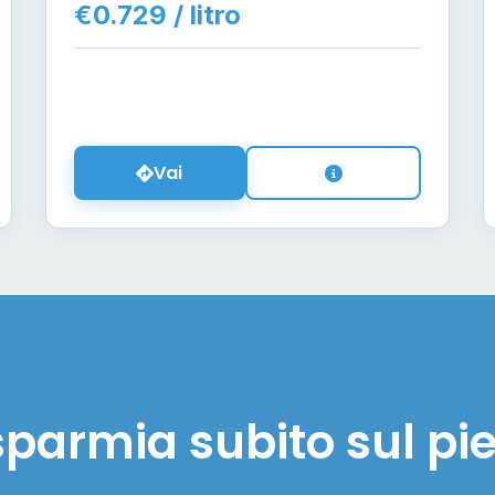
€0.729 / litro
Vai
sparmia subito sul pi