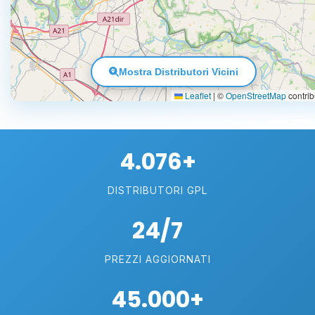
Mostra Distributori Vicini
Leaflet
|
©
OpenStreetMap
contrib
4.076+
DISTRIBUTORI GPL
24/7
PREZZI AGGIORNATI
45.000+