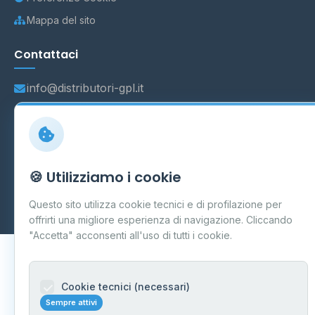
Mappa del sito
Contattaci
info@distributori-gpl.it
© 2026 - Distributori di GPL -
AF Project Software Agency
🍪 Utilizziamo i cookie
Carpi
P.IVA 03859300364
Dati forniti da
Ministero delle Imprese e del Made in Italy
-
Questo sito utilizza cookie tecnici e di profilazione per
Aggiornamento quotidiano
offrirti una migliore esperienza di navigazione. Cliccando
"Accetta" acconsenti all'uso di tutti i cookie.
Cookie tecnici (necessari)
Sempre attivi