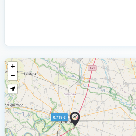
+
−
0.719 €