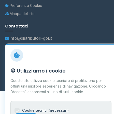
Preferenze Cookie
Mappa del sito
Contattaci
info@distributori-gpl.it
© 2026 - Distributori di GPL -
AF Project Software Agency
🍪 Utilizziamo i cookie
Carpi
P.IVA 03859300364
Dati forniti da
Ministero delle Imprese e del Made in Italy
-
Questo sito utilizza cookie tecnici e di profilazione per
Aggiornamento quotidiano
offrirti una migliore esperienza di navigazione. Cliccando
"Accetta" acconsenti all'uso di tutti i cookie.
Cookie tecnici (necessari)