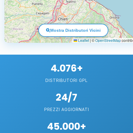
Mostra Distributori Vicini
Leaflet
|
©
OpenStreetMap
contrib
4.076+
DISTRIBUTORI GPL
24/7
PREZZI AGGIORNATI
45.000+