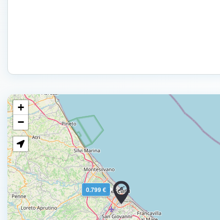
+
−
0.799 €