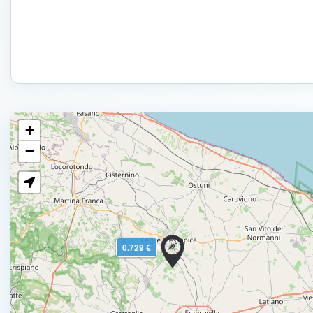
+
−
0.729 €