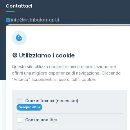
Contattaci
info@distributori-gpl.it
© 2026 - Distributori di GPL -
AF Project Software Agency
🍪 Utilizziamo i cookie
Carpi
P.IVA 03859300364
Dati forniti da
Ministero delle Imprese e del Made in Italy
-
Questo sito utilizza cookie tecnici e di profilazione per
Aggiornamento quotidiano
offrirti una migliore esperienza di navigazione. Cliccando
"Accetta" acconsenti all'uso di tutti i cookie.
Cookie tecnici (necessari)
Sempre attivi
Cookie analitici