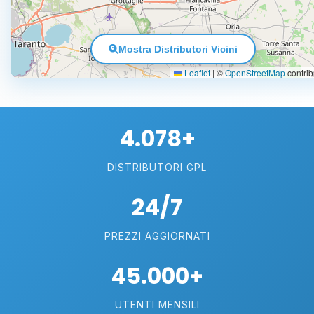
Mostra Distributori Vicini
Leaflet
|
©
OpenStreetMap
contrib
4.078+
DISTRIBUTORI GPL
24/7
PREZZI AGGIORNATI
45.000+
UTENTI MENSILI