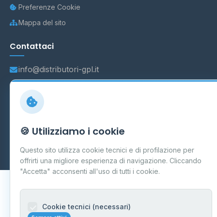
Preferenze Cookie
Mappa del sito
Contattaci
info@distributori-gpl.it
© 2026 - Distributori di GPL -
AF Project Software Agency
🍪 Utilizziamo i cookie
Carpi
P.IVA 03859300364
Dati forniti da
Ministero delle Imprese e del Made in Italy
-
Questo sito utilizza cookie tecnici e di profilazione per
Aggiornamento quotidiano
offrirti una migliore esperienza di navigazione. Cliccando
"Accetta" acconsenti all'uso di tutti i cookie.
Cookie tecnici (necessari)