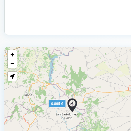
+
−
0.895 €