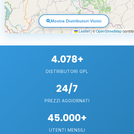
Mostra Distributori Vicini
Leaflet
|
©
OpenStreetMap
contrib
4.078+
DISTRIBUTORI GPL
24/7
PREZZI AGGIORNATI
45.000+
UTENTI MENSILI