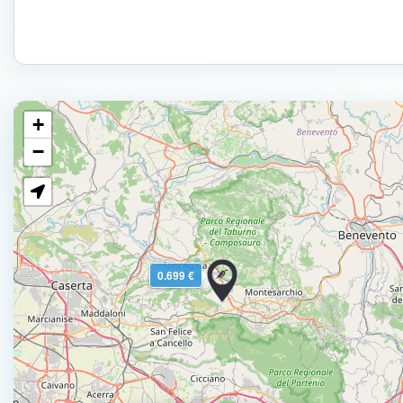
+
−
0.699 €