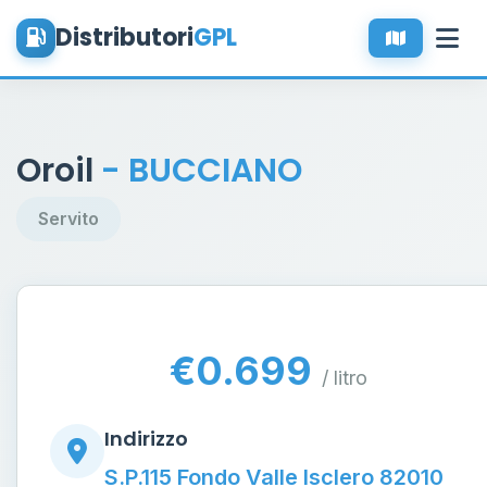
Distributori
GPL
Oroil
- BUCCIANO
Servito
€0.699
/ litro
Indirizzo
S.P.115 Fondo Valle Isclero 82010