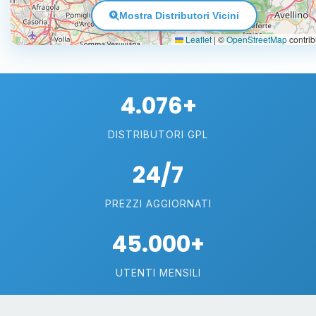
Mostra Distributori Vicini
Leaflet
|
©
OpenStreetMap
contrib
4.076+
DISTRIBUTORI GPL
24/7
PREZZI AGGIORNATI
45.000+
UTENTI MENSILI