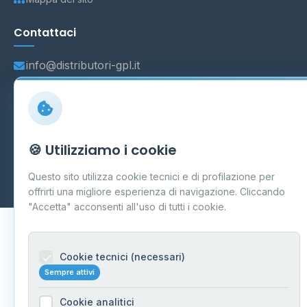
Contattaci
info@distributori-gpl.it
© 2026 - Distributori di GPL -
AF Project Software Agency
🍪 Utilizziamo i cookie
Carpi
P.IVA 03859300364
Dati forniti da
Ministero delle Imprese e del Made in Italy
-
Questo sito utilizza cookie tecnici e di profilazione per
Aggiornamento quotidiano
offrirti una migliore esperienza di navigazione. Cliccando
"Accetta" acconsenti all'uso di tutti i cookie.
Cookie tecnici (necessari)
Sempre attivi
Cookie analitici