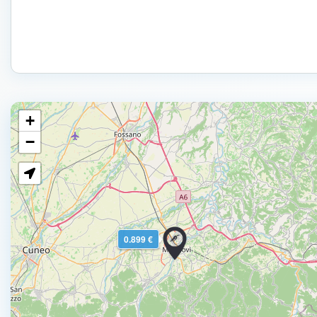
+
−
0.899 €