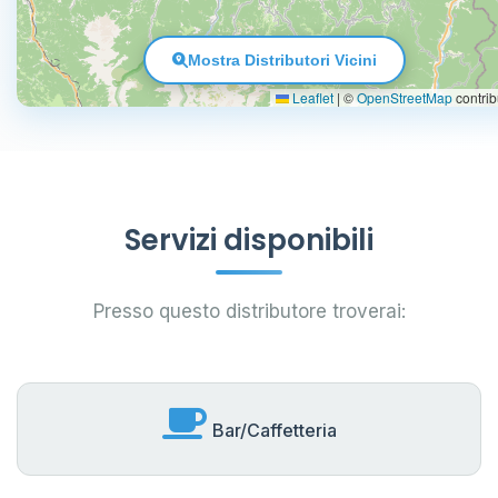
Mostra Distributori Vicini
Leaflet
|
©
OpenStreetMap
contrib
Servizi disponibili
Presso questo distributore troverai:
Bar/Caffetteria