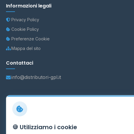
Informazioni legali
Privacy Policy
Cookie Policy
Preferenze Cookie
Mappa del sito
Contattaci
info@distributori-gpl.it
© 2026 - Distributori di GPL -
AF Project Software Agency
Carpi
P.IVA 03859300364
Dati forniti da
Ministero delle Imprese e del Made in Italy
-
🍪 Utilizziamo i cookie
Aggiornamento quotidiano