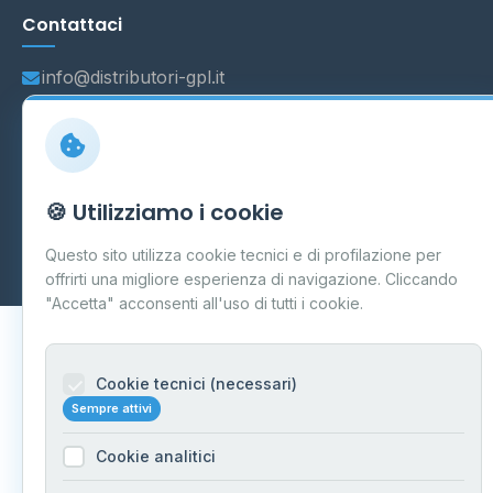
Contattaci
info@distributori-gpl.it
© 2026 - Distributori di GPL -
AF Project Software Agency
🍪 Utilizziamo i cookie
Carpi
P.IVA 03859300364
Dati forniti da
Ministero delle Imprese e del Made in Italy
-
Questo sito utilizza cookie tecnici e di profilazione per
Aggiornamento quotidiano
offrirti una migliore esperienza di navigazione. Cliccando
"Accetta" acconsenti all'uso di tutti i cookie.
Cookie tecnici (necessari)
Sempre attivi
Cookie analitici