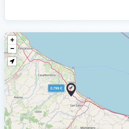
+
−
0.799 €