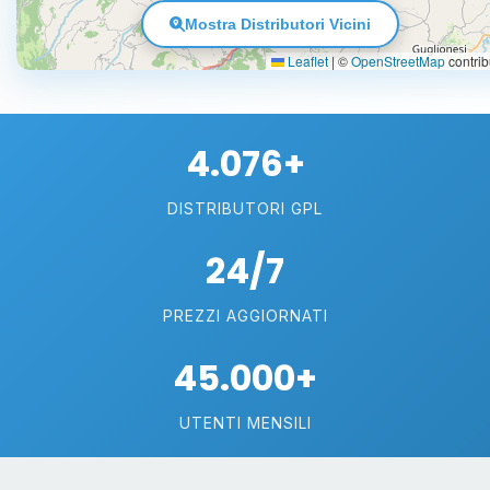
Mostra Distributori Vicini
Leaflet
|
©
OpenStreetMap
contrib
4.076+
DISTRIBUTORI GPL
24/7
PREZZI AGGIORNATI
45.000+
UTENTI MENSILI