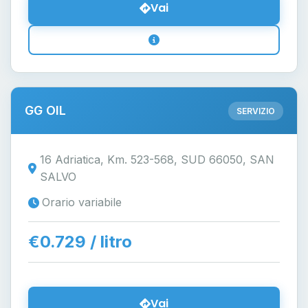
Vai
GG OIL
SERVIZIO
16 Adriatica, Km. 523-568, SUD 66050, SAN
SALVO
Orario variabile
€0.729 / litro
Vai