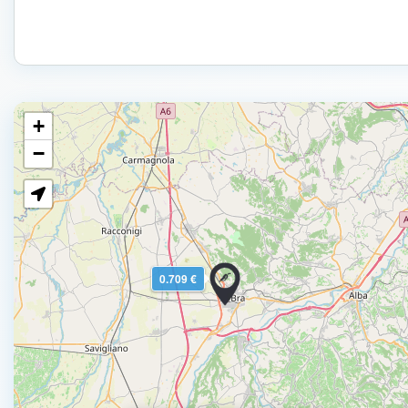
+
−
0.709 €