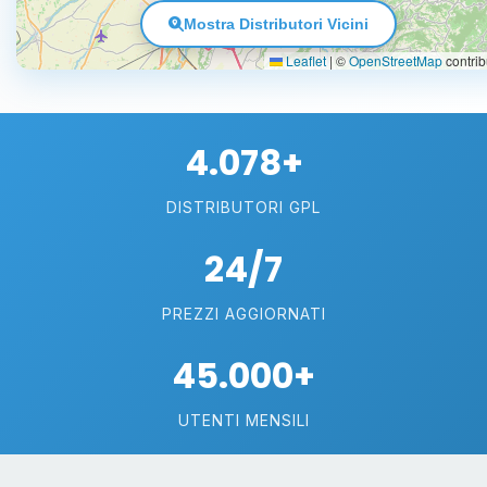
Mostra Distributori Vicini
Leaflet
|
©
OpenStreetMap
contrib
4.078+
DISTRIBUTORI GPL
24/7
PREZZI AGGIORNATI
45.000+
UTENTI MENSILI