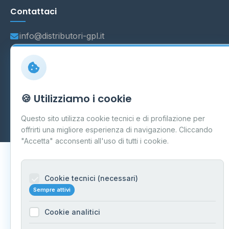
Contattaci
info@distributori-gpl.it
© 2026 - Distributori di GPL -
AF Project Software Agency
🍪 Utilizziamo i cookie
Carpi
P.IVA 03859300364
Dati forniti da
Ministero delle Imprese e del Made in Italy
-
Questo sito utilizza cookie tecnici e di profilazione per
Aggiornamento quotidiano
offrirti una migliore esperienza di navigazione. Cliccando
"Accetta" acconsenti all'uso di tutti i cookie.
Cookie tecnici (necessari)
Sempre attivi
Cookie analitici