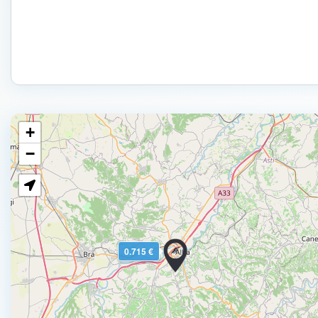
+
−
0.715 €