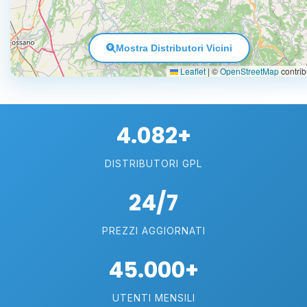
Mostra Distributori Vicini
Leaflet
|
©
OpenStreetMap
contrib
4.082+
DISTRIBUTORI GPL
24/7
PREZZI AGGIORNATI
45.000+
UTENTI MENSILI