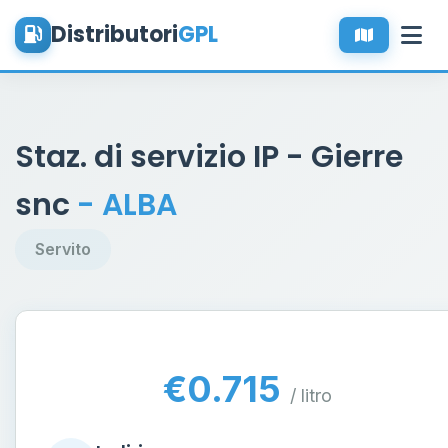
Distributori
GPL
Staz. di servizio IP - Gierre
snc
- ALBA
Servito
€0.715
/ litro