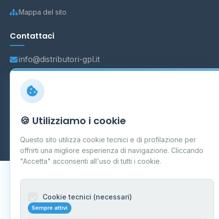
Mappa del sito
Contattaci
info@distributori-gpl.it
© 2026 - Distributori di GPL -
AF Project Software Agency
🍪 Utilizziamo i cookie
Carpi
P.IVA 03859300364
Dati forniti da
Ministero delle Imprese e del Made in Italy
-
Questo sito utilizza cookie tecnici e di profilazione per
Aggiornamento quotidiano
offrirti una migliore esperienza di navigazione. Cliccando
"Accetta" acconsenti all'uso di tutti i cookie.
Cookie tecnici (necessari)
Sempre attivi