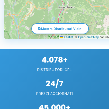
Mostra Distributori Vicini
Leaflet
|
©
OpenStreetMap
contrib
4.078+
DISTRIBUTORI GPL
24/7
PREZZI AGGIORNATI
45.000+