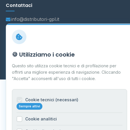
Contattaci
info@distributori-gpl.it
© 2026 - Distributori di GPL -
AF Project Software Agency
🍪 Utilizziamo i cookie
Carpi
P.IVA 03859300364
Dati forniti da
Ministero delle Imprese e del Made in Italy
-
Questo sito utilizza cookie tecnici e di profilazione per
Aggiornamento quotidiano
offrirti una migliore esperienza di navigazione. Cliccando
"Accetta" acconsenti all'uso di tutti i cookie.
Cookie tecnici (necessari)
Sempre attivi
Cookie analitici