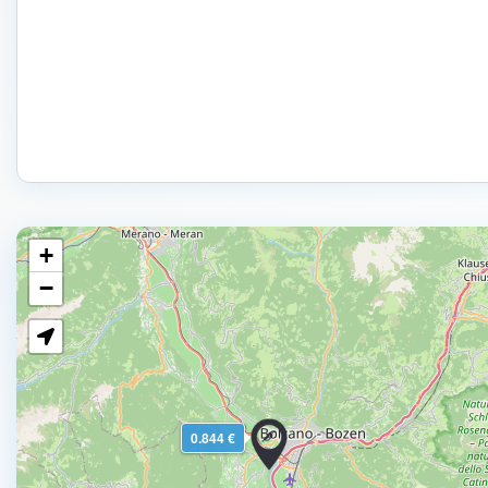
+
−
0.844 €