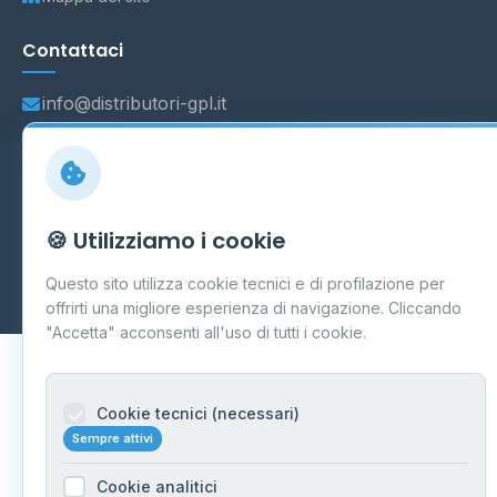
Contattaci
info@distributori-gpl.it
© 2026 - Distributori di GPL -
AF Project Software Agency
🍪 Utilizziamo i cookie
Carpi
P.IVA 03859300364
Dati forniti da
Ministero delle Imprese e del Made in Italy
-
Questo sito utilizza cookie tecnici e di profilazione per
Aggiornamento quotidiano
offrirti una migliore esperienza di navigazione. Cliccando
"Accetta" acconsenti all'uso di tutti i cookie.
Cookie tecnici (necessari)
Sempre attivi
Cookie analitici