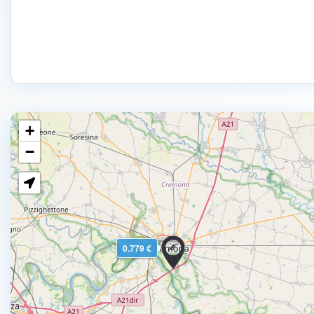
+
−
0.779 €