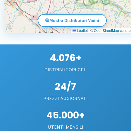
Mostra Distributori Vicini
Leaflet
|
©
OpenStreetMap
contrib
4.076+
DISTRIBUTORI GPL
24/7
PREZZI AGGIORNATI
45.000+
UTENTI MENSILI