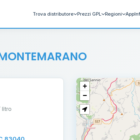
Trova distributore
Prezzi GPL
Regioni
App
In
 MONTEMARANO
+
−
/ litro
C 83040