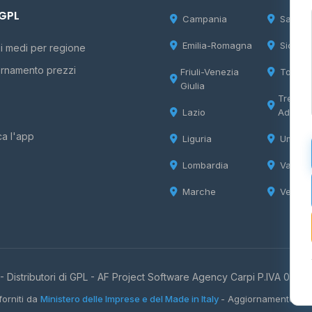
 GPL
Campania
Sardeg
Emilia-Romagna
Sicilia
i medi per regione
rnamento prezzi
Friuli-Venezia
Tosca
Giulia
Trentin
Lazio
Adige
ca l'app
Liguria
Umbria
Lombardia
Valle d
Marche
Veneto
 Distributori di GPL -
AF Project Software Agency Carpi
P.IVA 0385
forniti da
Ministero delle Imprese e del Made in Italy
- Aggiornamento quo