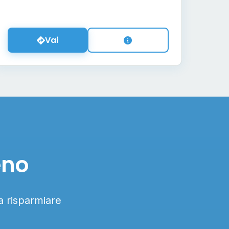
Vai
eno
 a risparmiare