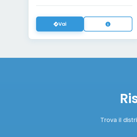
Vai
Ri
Trova il dist