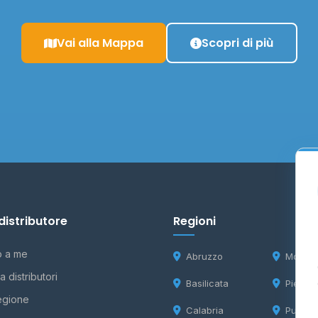
Vai alla Mappa
Scopri di più
distributore
Regioni
o a me
Abruzzo
Molise
 distributori
Basilicata
Piemon
egione
Calabria
Puglia