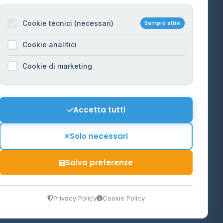
Per gestori
na
Cookie tecnici (necessari)
Sempre attivi
Informazioni legali
Cookie analitici
Privacy Policy
na
Cookie di marketing
Cookie Policy
o-Alto
Preferenze Cookie
Mappa del sito
Accetta tutti
'Aosta
Contattaci
Solo necessari
info@distributori-gpl.it
Salva preferenze
9300364
Privacy Policy
Cookie Policy
tidiano