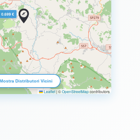
0.699 €
Mostra Distributori Vicini
Leaflet
|
©
OpenStreetMap
contributors