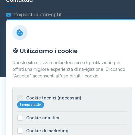
Contattaci
info@distributori-gpl.it
© 2026 - Distributori di GPL -
AF Project Software Agency
🍪 Utilizziamo i cookie
Carpi
P.IVA 03859300364
Dati forniti da
Ministero delle Imprese e del Made in Italy
-
Questo sito utilizza cookie tecnici e di profilazione per
Aggiornamento quotidiano
offrirti una migliore esperienza di navigazione. Cliccando
"Accetta" acconsenti all'uso di tutti i cookie.
Cookie tecnici (necessari)
Sempre attivi
Cookie analitici
Cookie di marketing