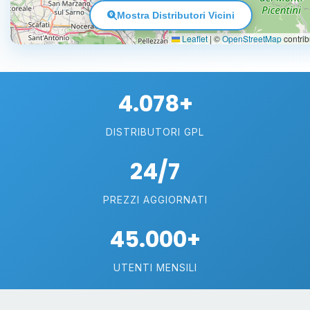
Mostra Distributori Vicini
Leaflet
|
©
OpenStreetMap
contrib
4.078+
DISTRIBUTORI GPL
24/7
PREZZI AGGIORNATI
45.000+
UTENTI MENSILI