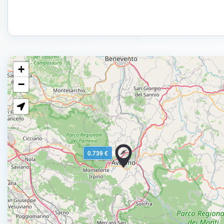
+
−
0.739 €