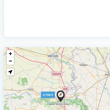
+
−
0.759 €