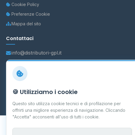
Cookie Policy
Preferenze Cookie
Mappa del sito
Contattaci
info@distributori-gpl.it
© 2026 - Distributori di GPL -
AF Project Software Agency
🍪 Utilizziamo i cookie
Carpi
P.IVA 03859300364
Dati forniti da
Ministero delle Imprese e del Made in Italy
-
Questo sito utilizza cookie tecnici e di profilazione per
Aggiornamento quotidiano
offrirti una migliore esperienza di navigazione. Cliccando
"Accetta" acconsenti all'uso di tutti i cookie.