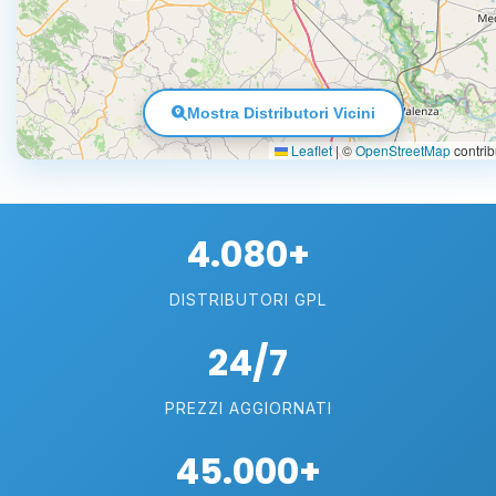
Mostra Distributori Vicini
Leaflet
|
©
OpenStreetMap
contrib
4.080+
DISTRIBUTORI GPL
24/7
PREZZI AGGIORNATI
45.000+