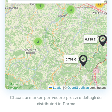
11
4
3
0.738 €
2
0.709 €
Leaflet
|
©
OpenStreetMap
contributors
Clicca sui marker per vedere prezzi e dettagli dei
distributori in Parma