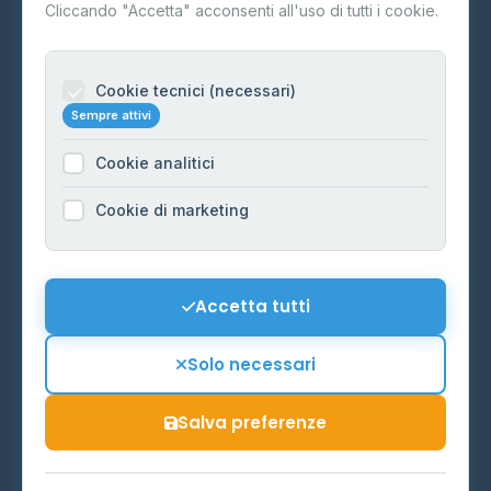
Contatti
Cliccando "Accetta" acconsenti all'uso di tutti i cookie.
Per gestori
Informazioni legali
Cookie tecnici (necessari)
Sempre attivi
Privacy Policy
Cookie analitici
Cookie Policy
Preferenze Cookie
Cookie di marketing
Mappa del sito
Contattaci
Accetta tutti
info@distributori-gpl.it
Solo necessari
Salva preferenze
© 2026 - Distributori di GPL -
AF Project Software Agency
Carpi
P.IVA 03859300364