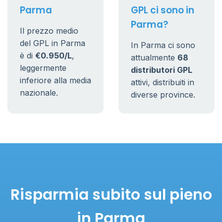
Parma
GPL ci sono in
Parma?
Il prezzo medio
del GPL in Parma
In Parma ci sono
è di
€0.950/L
,
attualmente
68
leggermente
distributori GPL
inferiore alla media
attivi, distribuiti in
nazionale.
diverse province.
Risparmia subito sul pieno
in Parma