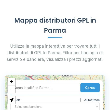
Mappa distributori GPL in
Parma
Utilizza la mappa interattiva per trovare tutti i
distributori di GPL in Parma. Filtra per tipologia di
servizio e bandiera, visualizza i prezzi aggiornati.
+
18
Cerca
7
−
Self
Autostrada
9
11
Seleziona bandiera