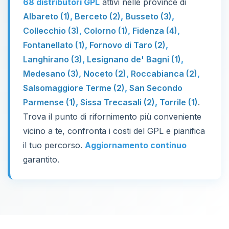
68 distributori GPL
attivi nelle province di
Albareto (1)
,
Berceto (2)
,
Busseto (3)
,
Collecchio (3)
,
Colorno (1)
,
Fidenza (4)
,
Fontanellato (1)
,
Fornovo di Taro (2)
,
Langhirano (3)
,
Lesignano de' Bagni (1)
,
Medesano (3)
,
Noceto (2)
,
Roccabianca (2)
,
Salsomaggiore Terme (2)
,
San Secondo
Parmense (1)
,
Sissa Trecasali (2)
,
Torrile (1)
.
Trova il punto di rifornimento più conveniente
vicino a te, confronta i costi del GPL e pianifica
il tuo percorso.
Aggiornamento continuo
garantito.