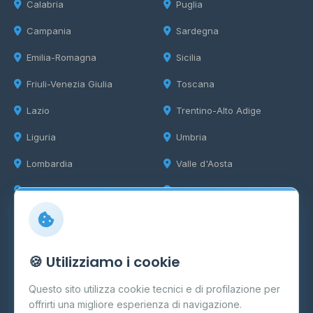
Calabria
Puglia
Campania
Sardegna
Emilia-Romagna
Sicilia
Friuli-Venezia Giulia
Toscana
Lazio
Trentino-Alto Adige
Liguria
Umbria
Lombardia
Valle d'Aosta
Marche
Veneto
Info
🍪 Utilizziamo i cookie
Cos'è il GPL
Questo sito utilizza cookie tecnici e di profilazione per
FAQ
offrirti una migliore esperienza di navigazione.