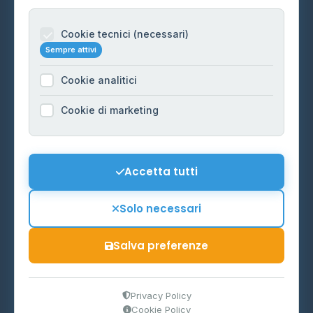
Informazioni legali
Cookie tecnici (necessari)
Sempre attivi
Privacy Policy
Cookie analitici
Cookie Policy
Preferenze Cookie
Cookie di marketing
Mappa del sito
Contattaci
Accetta tutti
info@distributori-gpl.it
Solo necessari
Salva preferenze
© 2026 - Distributori di GPL -
AF Project Software Agency
Carpi
P.IVA 03859300364
Privacy Policy
Cookie Policy
Dati forniti da
Ministero delle Imprese e del Made in Italy
-