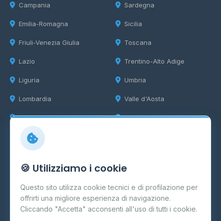
Campania
Sardegna
Emilia-Romagna
Sicilia
Friuli-Venezia Giulia
Toscana
Lazio
Trentino-Alto Adige
Liguria
Umbria
Lombardia
Valle d'Aosta
Marche
Veneto
Info
🍪 Utilizziamo i cookie
Cos'è il GPL
Questo sito utilizza cookie tecnici e di profilazione per
FAQ
offrirti una migliore esperienza di navigazione.
Contatti
Cliccando "Accetta" acconsenti all'uso di tutti i cookie.
Per gestori