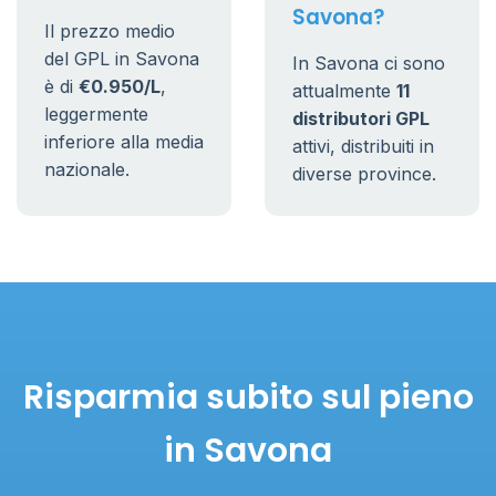
Savona?
Il prezzo medio
del GPL in Savona
In Savona ci sono
è di
€0.950/L
,
attualmente
11
leggermente
distributori GPL
inferiore alla media
attivi, distribuiti in
nazionale.
diverse province.
Risparmia subito sul pieno
in Savona