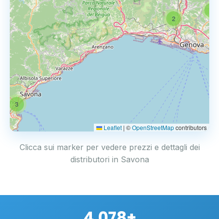
3
2
3
Leaflet
|
©
OpenStreetMap
contributors
Clicca sui marker per vedere prezzi e dettagli dei
distributori in Savona
4.078+