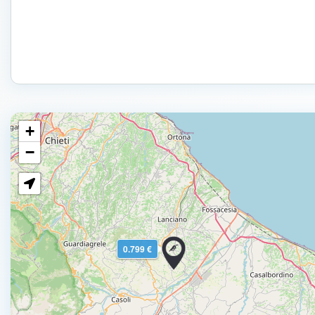
+
−
0.799 €