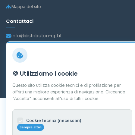
Mappa del sito
Contattaci
info@distributori-gpl.it
© 2026 - Distributori di GPL -
AF Project Software Agency
🍪 Utilizziamo i cookie
Carpi
P.IVA 03859300364
Dati forniti da
Ministero delle Imprese e del Made in Italy
-
Questo sito utilizza cookie tecnici e di profilazione per
Aggiornamento quotidiano
offrirti una migliore esperienza di navigazione. Cliccando
"Accetta" acconsenti all'uso di tutti i cookie.
Cookie tecnici (necessari)
Sempre attivi