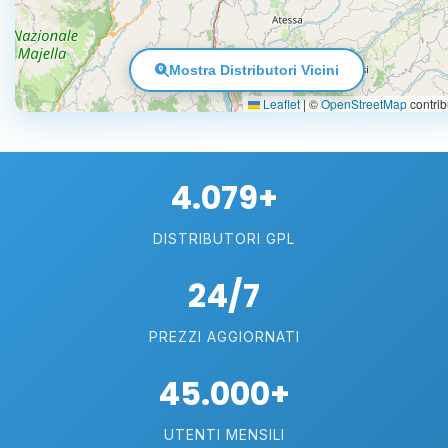
Mostra Distributori Vicini
Leaflet
|
©
OpenStreetMap
contrib
4.079+
DISTRIBUTORI GPL
24/7
PREZZI AGGIORNATI
45.000+
UTENTI MENSILI