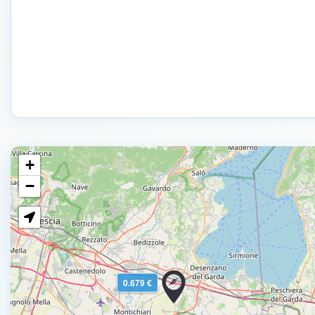
+
−
0.679 €