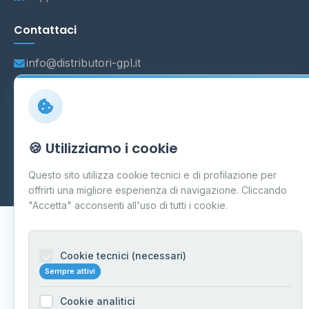
Contattaci
info@distributori-gpl.it
© 2026 - Distributori di GPL -
AF Project Software Agency
🍪 Utilizziamo i cookie
Carpi
P.IVA 03859300364
Dati forniti da
Ministero delle Imprese e del Made in Italy
-
Questo sito utilizza cookie tecnici e di profilazione per
Aggiornamento quotidiano
offrirti una migliore esperienza di navigazione. Cliccando
"Accetta" acconsenti all'uso di tutti i cookie.
Cookie tecnici (necessari)
Sempre attivi
Cookie analitici