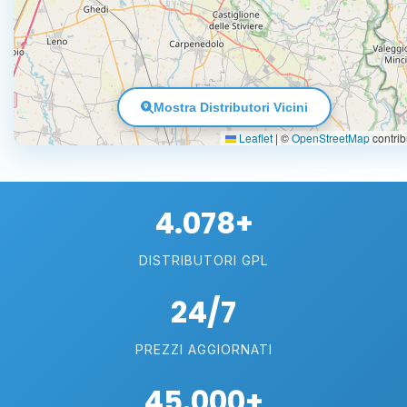
Mostra Distributori Vicini
Leaflet
|
©
OpenStreetMap
contrib
4.078+
DISTRIBUTORI GPL
24/7
PREZZI AGGIORNATI
45.000+