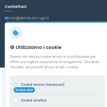
Contattaci
info@distributori-gpl.it
© 2026 - Distributori di GPL -
AF Project Software Agency
🍪 Utilizziamo i cookie
Carpi
P.IVA 03859300364
Dati forniti da
Ministero delle Imprese e del Made in Italy
-
Questo sito utilizza cookie tecnici e di profilazione per
Aggiornamento quotidiano
offrirti una migliore esperienza di navigazione. Cliccando
"Accetta" acconsenti all'uso di tutti i cookie.
Cookie tecnici (necessari)
Sempre attivi
Cookie analitici