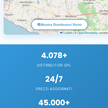
Mostra Distributori Vicini
Leaflet
|
©
OpenStreetMap
contrib
4.078+
DISTRIBUTORI GPL
24/7
PREZZI AGGIORNATI
45.000+