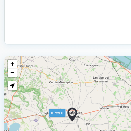
+
−
0.729 €