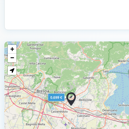
+
−
0.699 €