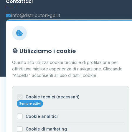
Contattaci
info@distributori-gpl.it
© 2026 - Distributori di GPL -
AF Project Software Agency
🍪 Utilizziamo i cookie
Carpi
P.IVA 03859300364
Dati forniti da
Ministero delle Imprese e del Made in Italy
-
Questo sito utilizza cookie tecnici e di profilazione per
Aggiornamento quotidiano
offrirti una migliore esperienza di navigazione. Cliccando
"Accetta" acconsenti all'uso di tutti i cookie.
Cookie tecnici (necessari)
Sempre attivi
Cookie analitici
Cookie di marketing