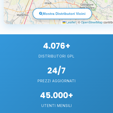
Mostra Distributori Vicini
Leaflet
|
©
OpenStreetMap
contrib
4.076+
DISTRIBUTORI GPL
24/7
PREZZI AGGIORNATI
45.000+
UTENTI MENSILI