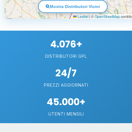
Mostra Distributori Vicini
Leaflet
|
©
OpenStreetMap
contrib
4.076+
DISTRIBUTORI GPL
24/7
PREZZI AGGIORNATI
45.000+
UTENTI MENSILI