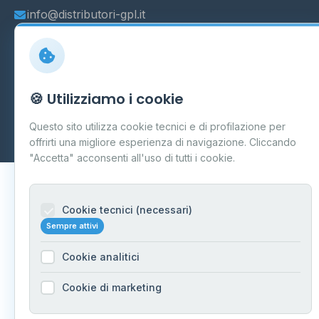
info@distributori-gpl.it
© 2026 - Distributori di GPL -
AF Project Software Agency
🍪 Utilizziamo i cookie
Carpi
P.IVA 03859300364
Questo sito utilizza cookie tecnici e di profilazione per
Dati forniti da
Ministero delle Imprese e del Made in Italy
-
Aggiornamento quotidiano
offrirti una migliore esperienza di navigazione. Cliccando
"Accetta" acconsenti all'uso di tutti i cookie.
Cookie tecnici (necessari)
Sempre attivi
Cookie analitici
Cookie di marketing