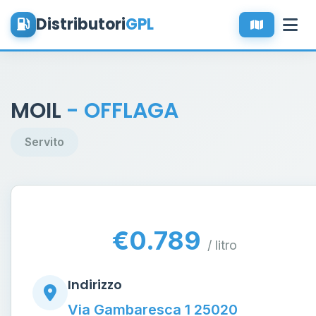
Distributori
GPL
MOIL
- OFFLAGA
Servito
€0.789
/ litro
Indirizzo
Via Gambaresca 1 25020