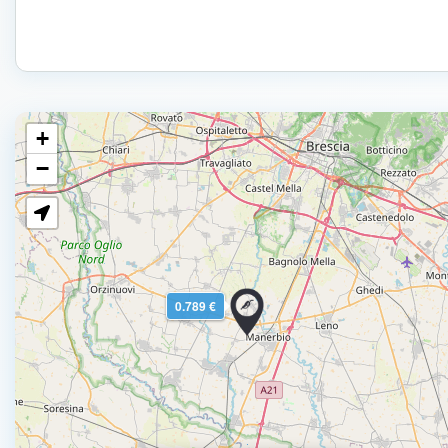
+
−
0.789 €